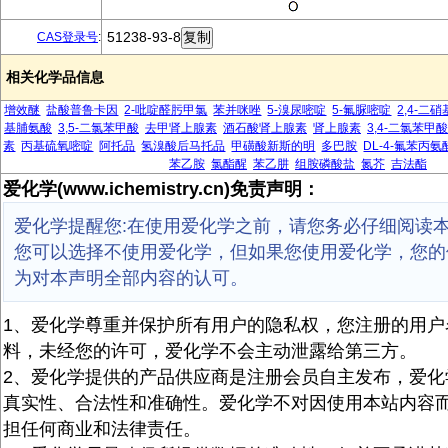
51238-93-8
CAS登录号
:
相关化学品信息
增效醚
盐酸普鲁卡因
2-吡啶醛肟甲氯
苯并咪唑
5-溴尿嘧啶
5-氟脲嘧啶
2,4-二
基脯氨酸
3,5-二氯苯甲酸
去甲肾上腺素
酒石酸肾上腺素
肾上腺素
3,4-二氯苯甲酸
素
丙基硫氧嘧啶
阿托品
氢溴酸后马托品
甲磺酸新斯的明
多巴胺
DL-4-氟苯丙氨
苯乙胺
氯酯醒
苯乙肼
组胺磷酸盐
氮芥
吉法酯
爱化学(www.ichemistry.cn)免责声明：
爱化学提醒您:在使用爱化学之前，请您务必仔细阅读
您可以选择不使用爱化学，但如果您使用爱化学，您的
为对本声明全部内容的认可。
1、爱化学尊重并保护所有用户的隐私权，您注册的用户
料，未经您的许可，爱化学不会主动泄露给第三方。
2、爱化学提供的产品供应商是注册会员自主发布，爱化
真实性、合法性和准确性。爱化学不对因使用本站内容
担任何商业和法律责任。