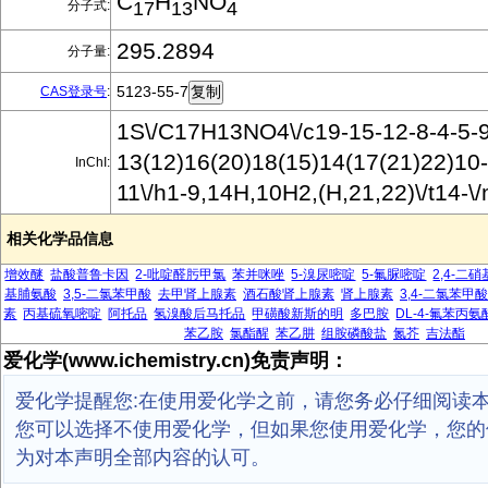
C
H
NO
分子式:
17
13
4
295.2894
分子量:
5123-55-7
CAS登录号
:
1S\/C17H13NO4\/c19-15-12-8-4-5-9
13(12)16(20)18(15)14(17(21)22)10-
InChI:
11\/h1-9,14H,10H2,(H,21,22)\/t14-\
相关化学品信息
增效醚
盐酸普鲁卡因
2-吡啶醛肟甲氯
苯并咪唑
5-溴尿嘧啶
5-氟脲嘧啶
2,4-二
基脯氨酸
3,5-二氯苯甲酸
去甲肾上腺素
酒石酸肾上腺素
肾上腺素
3,4-二氯苯甲酸
素
丙基硫氧嘧啶
阿托品
氢溴酸后马托品
甲磺酸新斯的明
多巴胺
DL-4-氟苯丙氨
苯乙胺
氯酯醒
苯乙肼
组胺磷酸盐
氮芥
吉法酯
爱化学(www.ichemistry.cn)免责声明：
爱化学提醒您:在使用爱化学之前，请您务必仔细阅读
您可以选择不使用爱化学，但如果您使用爱化学，您的
为对本声明全部内容的认可。