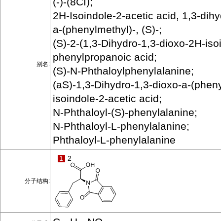
(-)-(8CI);
2H-Isoindole-2-acetic acid, 1,3-dihy
a-(phenylmethyl)-, (S)-;
(S)-2-(1,3-Dihydro-1,3-dioxo-2H-isoi
phenylpropanoic acid;
别名:
(S)-N-Phthaloylphenylalanine;
(aS)-1,3-Dihydro-1,3-dioxo-a-(phen
isoindole-2-acetic acid;
N-Phthaloyl-(S)-phenylalanine;
N-Phthaloyl-L-phenylalanine;
Phthaloyl-L-phenylalanine
1
2
分子结构: