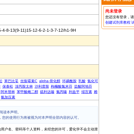
尚未登录
您还没有登录，
创建试剂库教程
4-8-13(9-11)15-12-6-2-1-3-7-12/h1-9H
松
苯巴比妥
丝裂霉素C
alpha-骨化醇
环磷酰胺
乳酸
氢化可
酸
保泰松
溴丙胺太林
沙利度胺
枸橼酸氯米芬
盐酸阿地芬
阿米替林
苯甲酸雌二醇
硫利达嗪
氯丙嗪
利血平
缩宫素
赖
氨加压素
阅读本声明。
，您的使用行为将被视为对本声明全部内容的认可。
的用户名、密码等个人资料，未经您的许可，爱化学不会主动泄