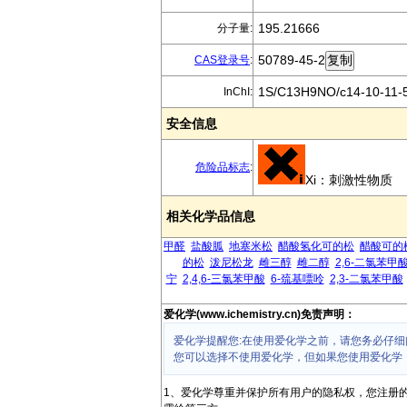
195.21666
分子量:
50789-45-2
CAS登录号
:
1S/C13H9NO/c14-10-11-5-
InChI:
安全信息
危险品标志
:
Xi：刺激性物质
相关化学品信息
甲醛
盐酸胍
地塞米松
醋酸氢化可的松
醋酸可的
的松
泼尼松龙
雌三醇
雌二醇
2,6-二氯苯甲
宁
2,4,6-三氯苯甲酸
6-巯基嘌呤
2,3-二氯苯甲酸
爱化学(www.ichemistry.cn)免责声明：
爱化学提醒您:在使用爱化学之前，请您务必仔细
您可以选择不使用爱化学，但如果您使用爱化学
1、爱化学尊重并保护所有用户的隐私权，您注册