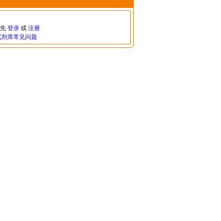
请先
登录
或
注册
试剂库常见问题