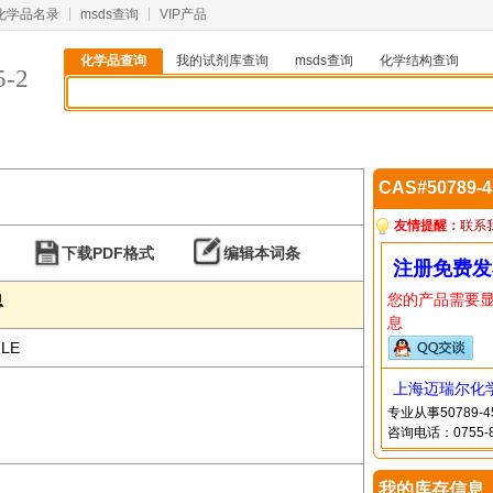
化学品名录
msds查询
VIP产品
化学品查询
我的试剂库查询
msds查询
化学结构查询
5-2
CAS#50789-
友情提醒：
联系
下载PDF格式
编辑本词条
注册免费发
您的产品需要
息
息
ILE
上海迈瑞尔化
专业从事50789
咨询电话：0755-8
我的库存信息