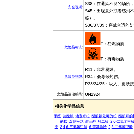
S38：在通风不良的场所
安全说明
:
S45：出现意外或者感到
签）。
S36/37/39：穿戴合
F：易燃物质
危险品标志
:
T：有毒物质
R11：非常易燃。
R34：会导致灼伤。
危险类别码
:
R23/24/25：吸入、皮
UN2924
危险品运输编号:
相关化学品信息
甲醛
盐酸胍
地塞米松
醋酸氢化可的松
醋酸可的
的松
泼尼松龙
雌三醇
雌二醇
2,6-二氯苯甲
宁
2,4,6-三氯苯甲酸
6-巯基嘌呤
2,3-二氯苯甲酸