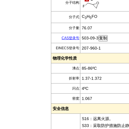
分子结构:
C
H
FO
分子式:
3
5
76.07
分子量:
503-09-3
CAS登录号
:
207-960-1
EINECS登录号:
物理化学性质
85-86ºC
沸点:
1.37-1.372
折射率:
4ºC
闪点:
1.067
密度:
安全信息
S16：远离火源。
S33：采取防护措施防止