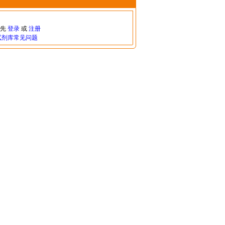
请先
登录
或
注册
试剂库常见问题