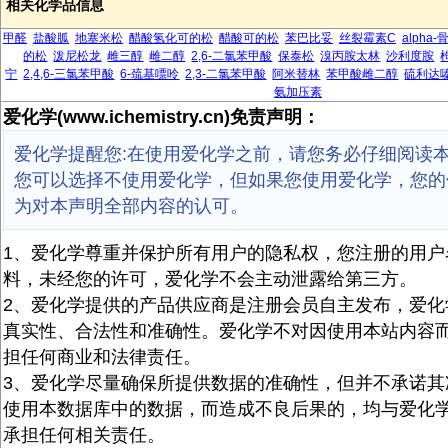
相关化学品信息
甲醛
盐酸胍
地塞米松
醋酸氢化可的松
醋酸可的松
苯巴比妥
丝裂霉素C
alpha
的松
泼尼松龙
雌三醇
雌二醇
2,6-二氯苯甲酸
保泰松
溴丙胺太林
沙利度胺
宁
2,4,6-三氯苯甲酸
6-巯基嘌呤
2,3-二氯苯甲酸
阿米替林
苯甲酸雌二醇
硫利达
氨加压素
爱化学(www.ichemistry.cn)免责声明：
爱化学提醒您:在使用爱化学之前，请您务必仔细阅读
您可以选择不使用爱化学，但如果您使用爱化学，您的
为对本声明全部内容的认可。
1、爱化学尊重并保护所有用户的隐私权，您注册的用户
料，未经您的许可，爱化学不会主动泄露给第三方。
2、爱化学提供的产品供应商是注册会员自主发布，爱化
真实性、合法性和准确性。爱化学不对因使用本站内容
担任何商业和法律责任。
3、爱化学尽量确保所提供数据的准确性，但并不承诺其
使用本数据库中的数据，而造成不良后果的，均与爱化
承担任何相关责任。