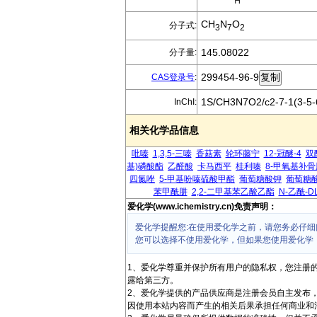
CH
N
O
分子式:
3
7
2
145.08022
分子量:
299454-96-9
CAS登录号
:
1S/CH3N7O2/c2-7-1(3-5-6
InChI:
相关化学品信息
吡嗪
1,3,5-三嗪
香菇素
轮环藤宁
12-冠醚-4
双
基)磷酸酯
乙醛酸
卡马西平
桂利嗪
8-甲氧基补
四氮唑
5-甲基吩嗪硫酸甲酯
葡萄糖酸钾
葡萄糖
苯甲酰肼
2,2-二甲基苯乙酸乙酯
N-乙酰-D
爱化学(www.ichemistry.cn)免责声明：
爱化学提醒您:在使用爱化学之前，请您务必仔细
您可以选择不使用爱化学，但如果您使用爱化学
1、爱化学尊重并保护所有用户的隐私权，您注册
露给第三方。
2、爱化学提供的产品供应商是注册会员自主发布
因使用本站内容而产生的相关后果承担任何商业和