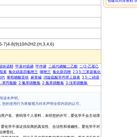
创建试剂库教程
-7)4-8(9)10/h2H2,(H,3,4,6)
醋炔诺醇
甲基对硫磷
甲拌磷
二硫代磷酸二乙酯
二(2-乙基己
骨脂素
氯化硝基四氮唑兰
噻唑兰
氯化新四唑
2,3,5-三苯基氯化
酸钙
葡萄糖酸亚铁
麻黄碱
消旋硫酸异丙肾上腺素
3,5-二硝基
L-苯丙氨酸
2-氟苯磺酰氯
2-氯苯磺酰氯
3-溴苯磺酰氯
阅读本声明。
，您的使用行为将被视为对本声明全部内容的认可。
的用户名、密码等个人资料，未经您的许可，爱化学不会主动泄
，爱化学不保证供应商的真实性、合法性和准确性。爱化学不对
法律责任。