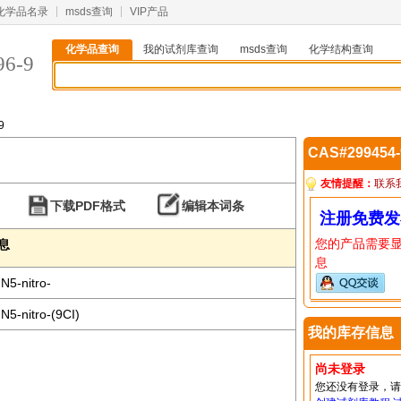
化学品名录
msds查询
VIP产品
化学品查询
我的试剂库查询
msds查询
化学结构查询
96-9
9
CAS#299454
友情提醒：
联系
下载PDF格式
编辑本词条
注册免费发
您的产品需要
信息
息
N5-nitro-
N5-nitro-(9CI)
我的库存信息
尚未登录
您还没有登录，