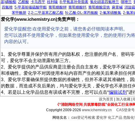
基)磷酸酯
乙醛酸
卡马西平
桂利嗪
8-甲氧基补骨脂素
氯化硝基四氮唑兰
噻唑兰
四氮唑
5-甲基吩嗪硫酸甲酯
葡萄糖酸钾
葡萄糖酸钙
葡萄糖酸亚铁
麻黄碱
消旋
苯甲酰肼
2,2-二甲基苯乙酸乙酯
N-乙酰-DL-苯丙氨酸
2-氟苯磺酰氯
2-氯
爱化学(www.ichemistry.cn)免责声明：
爱化学提醒您:在使用爱化学之前，请您务必仔细阅读本声明。
您可以选择不使用爱化学，但如果您使用爱化学，您的使用行为
内容的认可。
1、爱化学尊重并保护所有用户的隐私权，您注册的用户名、密码等
可，爱化学不会主动泄露给第三方。
2、爱化学提供的产品供应商是注册会员自主发布，爱化学不保证供
和准确性。爱化学不对因使用本站内容而产生的相关后果承担任何
3、爱化学尽量确保所提供数据的准确性，但并不承诺其准确性，因
的数据，而造成不良后果的，均与爱化学无关，爱化学也不承担任
4、若是以上化学品信息有误或者不完整，您可以点击“
编辑试剂
”
设为首页
|
加入收藏
|
《“清朗网络空间 共筑禁毒防线”全国化工行业净
Copyright 2009-2026
www.ichemistry.cn
CAS登录
网络实名：
cas登记号检索
爱化学
化工产品
危险化