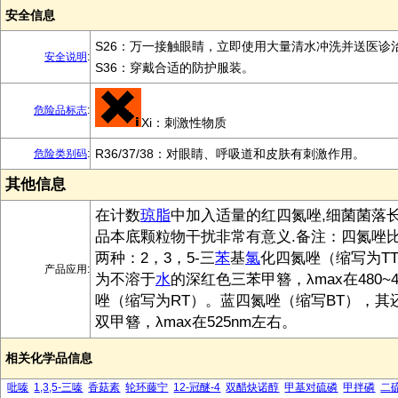
安全信息
S26：万一接触眼睛，立即使用大量清水冲洗并送医诊
安全说明
:
S36：穿戴合适的防护服装。
危险品标志
:
Xi：刺激性物质
R36/37/38：对眼睛、呼吸道和皮肤有刺激作用。
危险类别码
:
其他信息
在计数
琼脂
中加入适量的红四氮唑,细菌菌落
品本底颗粒物干扰非常有意义.备注：四氮唑
两种：2，3，5-三
苯
基
氯
化四氮唑（缩写为T
产品应用:
为不溶于
水
的深红色三苯甲簪，λmax在480~
唑（缩写为RT）。蓝四氮唑（缩写BT），其
双甲簪，λmax在525nm左右。
相关化学品信息
吡嗪
1,3,5-三嗪
香菇素
轮环藤宁
12-冠醚-4
双醋炔诺醇
甲基对硫磷
甲拌磷
二