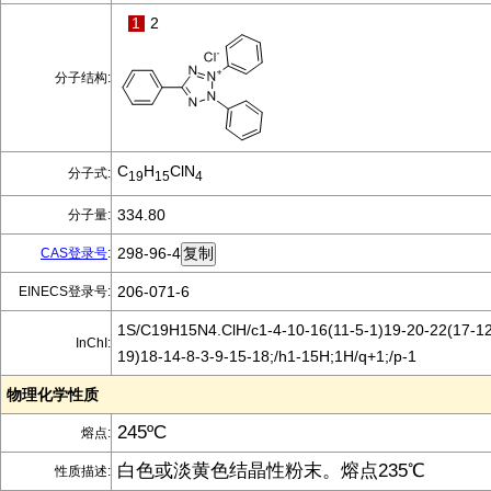
1
2
分子结构:
C
H
ClN
分子式:
19
15
4
334.80
分子量:
298-96-4
CAS登录号
:
206-071-6
EINECS登录号:
1S/C19H15N4.ClH/c1-4-10-16(11-5-1)19-20-22(17-12
InChI:
19)18-14-8-3-9-15-18;/h1-15H;1H/q+1;/p-1
物理化学性质
245ºC
熔点:
白色或淡黄色结晶性粉末。熔点235℃
性质描述: