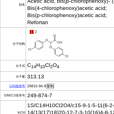
Acetic acid, bis(p-chlorophenoxy)- (
别名:
Bis(4-chlorophenoxy)acetic acid;
Bis(p-chlorophenoxy)acetic acid;
Refortan
1
2
分子结构:
C
H
Cl
O
分子式:
14
10
2
4
313.13
分子量:
29815-94-9
CAS登录号
:
249-874-7
EINECS登录号:
1S/C14H10Cl2O4/c15-9-1-5-11(6-2-
14(13(17)18)20-12-7-3-10(16)4-8-1
InChI: