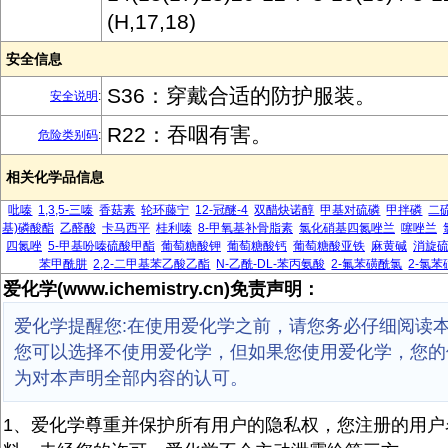
(H,17,18)
安全信息
S36：穿戴合适的防护服装。
安全说明
:
R22：吞咽有害。
危险类别码
:
相关化学品信息
吡嗪
1,3,5-三嗪
香菇素
轮环藤宁
12-冠醚-4
双醋炔诺醇
甲基对硫磷
甲拌磷
二
基)磷酸酯
乙醛酸
卡马西平
桂利嗪
8-甲氧基补骨脂素
氯化硝基四氮唑兰
噻唑兰
四氮唑
5-甲基吩嗪硫酸甲酯
葡萄糖酸钾
葡萄糖酸钙
葡萄糖酸亚铁
麻黄碱
消旋
苯甲酰肼
2,2-二甲基苯乙酸乙酯
N-乙酰-DL-苯丙氨酸
2-氟苯磺酰氯
2-氯
爱化学(www.ichemistry.cn)免责声明：
爱化学提醒您:在使用爱化学之前，请您务必仔细阅读
您可以选择不使用爱化学，但如果您使用爱化学，您的
为对本声明全部内容的认可。
1、爱化学尊重并保护所有用户的隐私权，您注册的用户