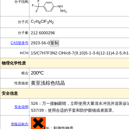
分子结构:
C
H
ClF
N
分子式:
7
8
3
2
212.6000296
分子量:
2923-56-0
CAS登录号
:
1S/C7H7F3N2.ClH/c8-7(9,10)5-1-3-6(12-11)4-2-5;/h
InChI:
物理化学性质
200ºC
熔点:
黄至浅棕色结晶
性质描述:
安全信息
S26：万一接触眼睛，立即使用大量清水冲洗并送医诊
安全说明
:
S37/39：使用合适的手套和防护眼镜或者面罩。
危险品标志
:
Xi：刺激性物质