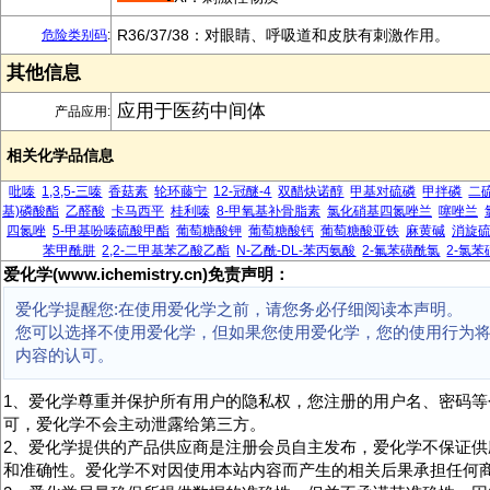
R36/37/38：对眼睛、呼吸道和皮肤有刺激作用。
危险类别码
:
其他信息
应用于医药中间体
产品应用:
相关化学品信息
吡嗪
1,3,5-三嗪
香菇素
轮环藤宁
12-冠醚-4
双醋炔诺醇
甲基对硫磷
甲拌磷
二
基)磷酸酯
乙醛酸
卡马西平
桂利嗪
8-甲氧基补骨脂素
氯化硝基四氮唑兰
噻唑兰
四氮唑
5-甲基吩嗪硫酸甲酯
葡萄糖酸钾
葡萄糖酸钙
葡萄糖酸亚铁
麻黄碱
消旋
苯甲酰肼
2,2-二甲基苯乙酸乙酯
N-乙酰-DL-苯丙氨酸
2-氟苯磺酰氯
2-氯
爱化学(www.ichemistry.cn)免责声明：
爱化学提醒您:在使用爱化学之前，请您务必仔细阅读本声明。
您可以选择不使用爱化学，但如果您使用爱化学，您的使用行为
内容的认可。
1、爱化学尊重并保护所有用户的隐私权，您注册的用户名、密码等
可，爱化学不会主动泄露给第三方。
2、爱化学提供的产品供应商是注册会员自主发布，爱化学不保证供
和准确性。爱化学不对因使用本站内容而产生的相关后果承担任何