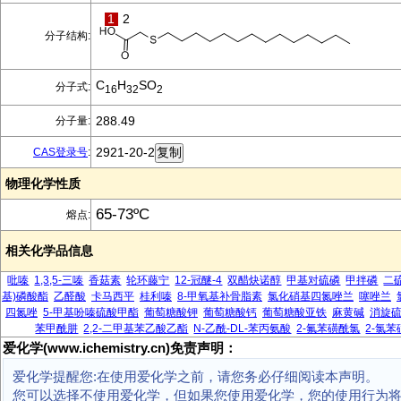
1
2
分子结构:
C
H
SO
分子式:
16
32
2
288.49
分子量:
2921-20-2
CAS登录号
:
物理化学性质
65-73ºC
熔点:
相关化学品信息
吡嗪
1,3,5-三嗪
香菇素
轮环藤宁
12-冠醚-4
双醋炔诺醇
甲基对硫磷
甲拌磷
二
基)磷酸酯
乙醛酸
卡马西平
桂利嗪
8-甲氧基补骨脂素
氯化硝基四氮唑兰
噻唑兰
四氮唑
5-甲基吩嗪硫酸甲酯
葡萄糖酸钾
葡萄糖酸钙
葡萄糖酸亚铁
麻黄碱
消旋
苯甲酰肼
2,2-二甲基苯乙酸乙酯
N-乙酰-DL-苯丙氨酸
2-氟苯磺酰氯
2-氯
爱化学(www.ichemistry.cn)免责声明：
爱化学提醒您:在使用爱化学之前，请您务必仔细阅读本声明。
您可以选择不使用爱化学，但如果您使用爱化学，您的使用行为