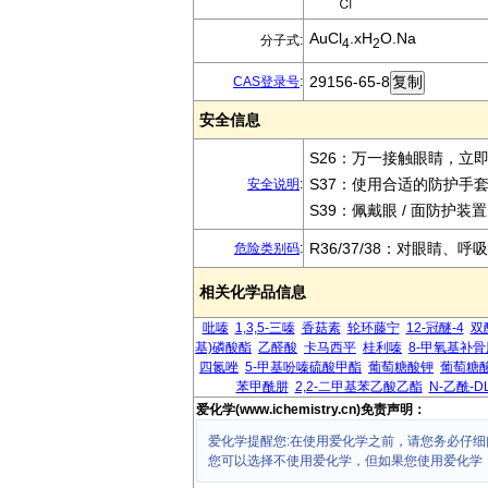
AuCl
.xH
O.Na
分子式:
4
2
29156-65-8
CAS登录号
:
安全信息
S26：万一接触眼睛，立
S37：使用合适的防护手
安全说明
:
S39：佩戴眼 / 面防护装
R36/37/38：对眼睛、
危险类别码
:
相关化学品信息
吡嗪
1,3,5-三嗪
香菇素
轮环藤宁
12-冠醚-4
双
基)磷酸酯
乙醛酸
卡马西平
桂利嗪
8-甲氧基补
四氮唑
5-甲基吩嗪硫酸甲酯
葡萄糖酸钾
葡萄糖
苯甲酰肼
2,2-二甲基苯乙酸乙酯
N-乙酰-D
爱化学(www.ichemistry.cn)免责声明：
爱化学提醒您:在使用爱化学之前，请您务必仔细
您可以选择不使用爱化学，但如果您使用爱化学