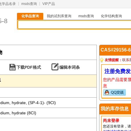
化学品名录
msds查询
VIP产品
化学品查询
我的试剂库查询
msds查询
化学结构查询
5-8
CAS#29156-
物
友情提醒：
联系
下载PDF格式
编辑本词条
注册免费发
您的产品需要
息
息
odium, hydrate, (SP-4-1)- (9CI)
我的库存信息
odium, hydrate (8CI)
尚未登录
您还没有登录，