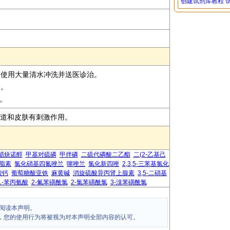
创建试剂库教程
即使用大量清水冲洗并送医诊治。
套。
置。
呼吸道和皮肤有刺激作用。
醋炔诺醇
甲基对硫磷
甲拌磷
二硫代磷酸二乙酯
二(2-乙基己
骨脂素
氯化硝基四氮唑兰
噻唑兰
氯化新四唑
2,3,5-三苯基氯化
酸钙
葡萄糖酸亚铁
麻黄碱
消旋硫酸异丙肾上腺素
3,5-二硝基
L-苯丙氨酸
2-氟苯磺酰氯
2-氯苯磺酰氯
3-溴苯磺酰氯
阅读本声明。
，您的使用行为将被视为对本声明全部内容的认可。