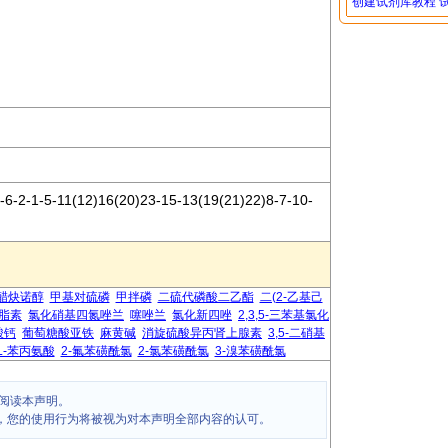
创建试剂库教程
-2-1-5-11(12)16(20)23-15-13(19(21)22​)8-7-10-
醋炔诺醇
甲基对硫磷
甲拌磷
二硫代磷酸二乙酯
二(2-乙基己
骨脂素
氯化硝基四氮唑兰
噻唑兰
氯化新四唑
2,3,5-三苯基氯化
酸钙
葡萄糖酸亚铁
麻黄碱
消旋硫酸异丙肾上腺素
3,5-二硝基
L-苯丙氨酸
2-氟苯磺酰氯
2-氯苯磺酰氯
3-溴苯磺酰氯
阅读本声明。
，您的使用行为将被视为对本声明全部内容的认可。