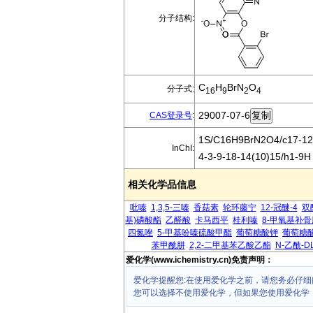
分子结构:
C
H
BrN
O
分子式:
16
9
2
4
29007-07-6
CAS登录号
:
1S/C16H9BrN2O4/c17-12-6
InChI:
4-3-9-18-14(10)15/h1-9H
相关化学品信息
吡嗪
1,3,5-三嗪
香菇素
轮环藤宁
12-冠醚-4
双
基)磷酸酯
乙醛酸
卡马西平
桂利嗪
8-甲氧基补
四氮唑
5-甲基吩嗪硫酸甲酯
葡萄糖酸钾
葡萄糖
苯甲酰肼
2,2-二甲基苯乙酸乙酯
N-乙酰-D
爱化学(www.ichemistry.cn)免责声明：
爱化学提醒您:在使用爱化学之前，请您务必仔细
您可以选择不使用爱化学，但如果您使用爱化学