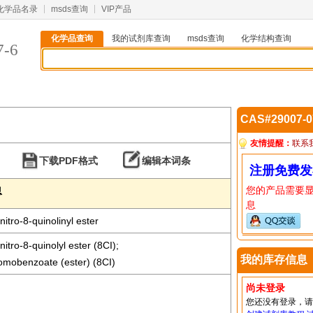
化学品名录
msds查询
VIP产品
化学品查询
我的试剂库查询
msds查询
化学结构查询
7-6
CAS#29007-
友情提醒：
联系
下载PDF格式
编辑本词条
注册免费发
您的产品需要
息
息
itro-8-quinolinyl ester
itro-8-quinolyl ester (8CI);
我的库存信息
bromobenzoate (ester) (8CI)
尚未登录
您还没有登录，