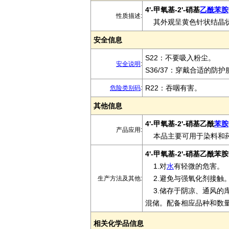
4'-甲氧基-2'-硝基
乙酰苯胺
性质描述:
其外观呈黄色针状结晶状。
安全信息
S22：不要吸入粉尘。
安全说明
:
S36/37：穿戴合适的防
R22：吞咽有害。
危险类别码
:
其他信息
4'-甲氧基-2'-硝基乙酰
苯胺
产品应用:
本品主要可用于染料和
4'-甲氧基-2'-硝基乙酰苯胺
1.对
水
有轻微的危害。
2.避免与强氧化剂接触
生产方法及其他:
3.储存于阴凉、通风的
混储。配备相应品种和数
相关化学品信息