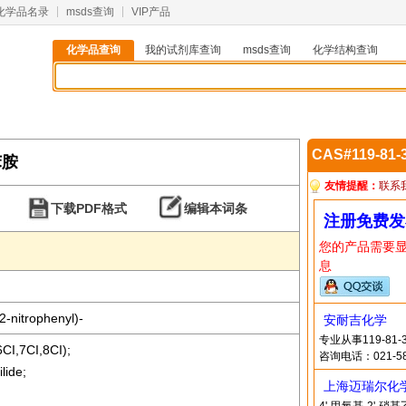
化学品名录
msds查询
VIP产品
化学品查询
我的试剂库查询
msds查询
化学结构查询
3
CAS#119-81
苯胺
友情提醒：
联系
下载PDF格式
编辑本词条
注册免费发
您的产品需要
息
-nitrophenyl)-
安耐吉化学
专业从事119-8
6CI,7CI,8CI);
咨询电话：021-58
lide;
上海迈瑞尔化