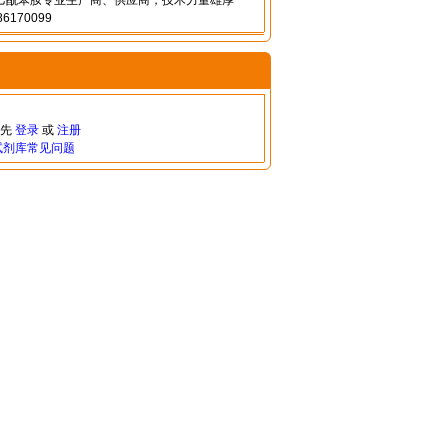
-硝基乙酰苯胺专业生产商、供应商，技术力量雄厚
6170099
请先
登录
或
注册
试剂库常见问题