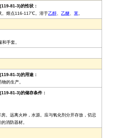
(119-81-3)的性状：
熔点116-117℃。溶于
乙醇
、
乙醚
、
苯
。
护服和手套。
(119-81-3)的用途：
药物的生产。
(119-81-3)的储存条件：
。
库房。远离火种，水源。应与氧化剂分开存放，切忌
量的消防器材。