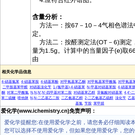
含量分析：
方法一：按67－10－4气相色谱
定。
方法二：按醛测定法(OT－6)测定
量为1.5g。计算中的当量因子(e)取66
由
相关化学品信息
4-硝基氯苯
4-硝基苯胺
4-硝基苯酚
对甲氧基苯乙酮
对甲氧基苯甲酰氯
对甲氧基
二甲胺基苯甲醛
对硝基溴化苄
1-(氯甲基)-4-硝基苯
N-甲基对硝基苯胺
4-硝基苯
酮
对苯二甲酰氯
N,N,N',N'-四甲基对苯二胺
对硝基苯乙醇
异氰酸对硝基苯
4,4
苯二硫醚
喷他脒
N,N-二乙基乙二胺
二乙氨基乙醇
2-二乙氨基乙硫醇
溴化苄
乙
基氯
苄胺
苯甲腈
爱化学(www.ichemistry.cn)免责声明：
爱化学提醒您:在使用爱化学之前，请您务必仔细阅读
您可以选择不使用爱化学，但如果您使用爱化学，您的