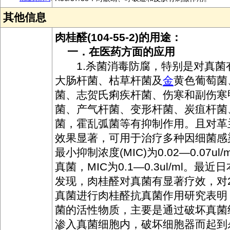
其他信息
肉桂醛(104-55-2)的用途：
一．在医药方面的应用
1.杀菌消毒防腐，特别是对真菌
大肠杆菌、枯草杆菌及
金
黄色葡萄菌
菌、志贺氏痢疾杆菌、伤寒和副伤寒
菌、产气杆菌、变形杆菌、炭疽杆菌
菌，霍乱弧菌等有抑制作用。且对革
效果显著，可用于治疗多种因细菌感
最小抑制浓度(MIC)为0.02—0.07u
真菌，MIC为0.1—0.3ul/ml。最
发现，肉桂醛对真菌有显著疗效，对
真菌进行肉桂醛抗真菌作用研究表明
菌的活性物质，主要是通过破坏真菌
渗入真菌细胞内，破坏细胞器而起到