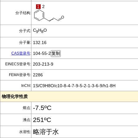
1
2
分子结构:
C
H
O
分子式:
9
8
132.16
分子量:
104-55-2
CAS登录号
:
203-213-9
EINECS登录号:
2286
FEMA登录号:
1S/C9H8O/c10-8-4-7-9-5-2-1-3-6-9/h1-8H
InChI:
物理化学性质
-7.5ºC
熔点:
251ºC
沸点:
略溶于水
水溶性: