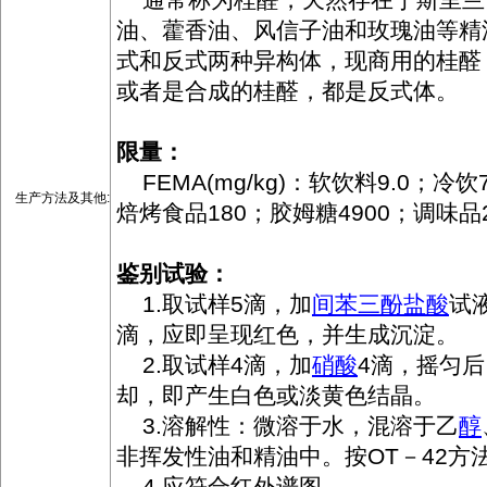
油、藿香油、风信子油和玫瑰油等精
式和反式两种异构体，现商用的桂醛
或者是合成的桂醛，都是反式体。
限量：
FEMA(mg/kg)：软饮料9.0；冷饮
生产方法及其他:
焙烤食品180；胶姆糖4900；调味品
鉴别试验：
1.取试样5滴，加
间苯三酚
盐酸
试液
滴，应即呈现红色，并生成沉淀。
2.取试样4滴，加
硝酸
4滴，摇匀后
却，即产生白色或淡黄色结晶。
3.溶解性：微溶于水，混溶于乙
醇
非挥发性油和精油中。按OT－42方
4.应符合红外谱图。