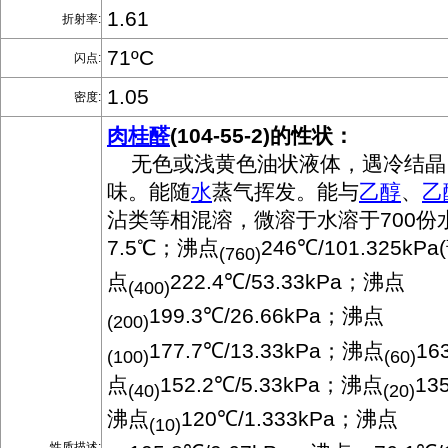
1.61
折射率:
71ºC
闪点:
1.05
密度:
肉桂醛
(104-55-2)的性状：
无色或浅黄色油状液体，遇冷结晶
味。能随
水
蒸气挥发。能与
乙醇
、
乙
沾类等相混溶，微溶于水溶于700份
7.5℃；沸点
246℃/101.325k
(760)
点
222.4℃/53.33kPa；沸点
(400)
199.3℃/26.66kPa；沸点
(200)
177.7℃/13.33kPa；沸点
16
(100)
(60)
点
152.2℃/5.33kPa；沸点
13
(40)
(20)
沸点
120℃/1.333kPa；沸点
(10)
性质描述: