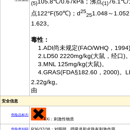
105.8℃/0.67kPa；沸点
76.1℃
(5)
(1)
25
点122°F(50℃)；d
1.048～1.05
25
1.623。
毒性：
1.ADI尚未规定(FAO/WHQ，1994
2.LD50 2220mg/kg(大鼠，经口)
3.MNL 125mg/kg(大鼠)。
4.GRAS(FDA§182.60，2000)。L
2.22g/kg。
由
安全信息
危险品标志
:
Xi：刺激性物质
R36/37/38：对眼睛、呼吸道和皮肤有刺激作用。
危险类别码
: