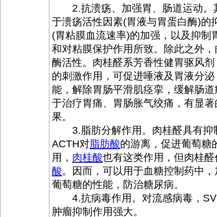
2.抗溃疡、加强胃、肠道运动。
于溃疡活性因素(胃液与胃蛋白酶)的
(胃粘膜血流速率)的加强，以及抑制
和对粘膜保护作用所致。除此之外，
酶活性。肉桂醛系芳香性健胃驱风剂
的刺激作用，可促进唾液及胃液分泌
能，解除胃肠平滑肌痉挛，缓解肠道
于治疗胃痛、胃肠胀气绞痛，有显著
果。
3.脂肪分解作用。肉桂醛具有抑
ACTH对
脂肪酸
的游离，促进葡萄糖
用，
肉桂酸
也有这类作用，但肉桂醛
酸
。因而，可以用于血糖控制药中，
葡萄糖的性能，防治糖尿病。
4.抗病毒作用。对流感病毒，SV
肿瘤抑制作用强大。