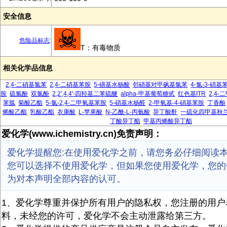
安全信息
危险品标志
:
T：有毒物质
相关化学品信息
2,4-二硝基氯苯
2,4-二硝基苯胺
5-磺基水杨酸
邻硝基对甲砜基氯苯
4-氯-3-硝
胺
硫氯酚
双氯酚
2,2',4,4'-四羟基二苯硫醚
alpha-甲基葡萄糖甙
红色基ITR
2,4
苯胍
菊酸乙酯
5-氯-2,4-二甲氧基苯胺
5-硝基水杨醛
2-甲氧基-4-硝基苯胺
丁香酚
烯酸乙酯
乳酸乙酯
衣康酸
L-苹果酸
N-乙酰-L-丙氨酸
异丁酸酐
一硫化四甲基秋
丁酸异丁酯
甲基丙烯酸异丁酯
爱化学(www.ichemistry.cn)免责声明：
爱化学提醒您:在使用爱化学之前，请您务必仔细阅读
您可以选择不使用爱化学，但如果您使用爱化学，您的
为对本声明全部内容的认可。
1、爱化学尊重并保护所有用户的隐私权，您注册的用户
料，未经您的许可，爱化学不会主动泄露给第三方。