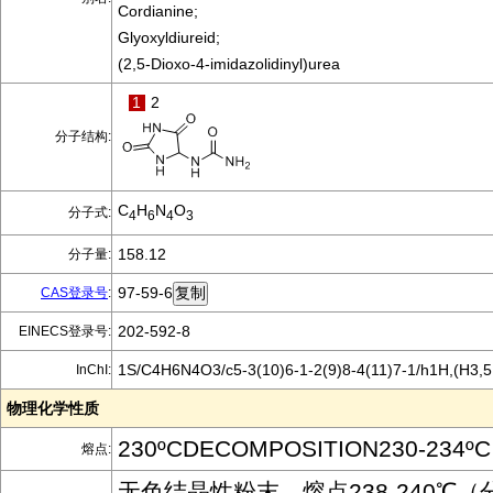
Cordianine;
Glyoxyldiureid;
(2,5-Dioxo-4-imidazolidinyl)urea
1
2
分子结构:
C
H
N
O
分子式:
4
6
4
3
158.12
分子量:
97-59-6
CAS登录号
:
202-592-8
EINECS登录号:
1S/C4H6N4O3/c5-3(10)6-1-2(9)8-4(11)7-1/h1H,(H3,5,
InChI:
物理化学性质
230ºCDECOMPOSITION230-234ºC
熔点:
无色结晶性粉末。熔点238-240℃