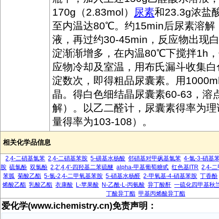
170g（2.83mol）
尿素
和23.3g浓
至内温达80℃。约15min后尿素溶
液，再过约30-45min，反应物出
淀渐渐增多，在内温80℃下搅拌1h
应物冷却及室温，用布氏漏斗收集白
淀数次，即得粗品尿囊素。用1000m
晶。得白色细结晶尿囊素60-63，溶点
解）。以乙二醛计，尿囊素得率为理论
量得率为103-108）。
相关化学品信息
2,4-二硝基氯苯
2,4-二硝基苯胺
5-磺基水杨酸
邻硝基对甲砜基氯苯
4-氯-3-硝
胺
硫氯酚
双氯酚
2,2',4,4'-四羟基二苯硫醚
alpha-甲基葡萄糖甙
红色基ITR
2,4
苯胍
菊酸乙酯
5-氯-2,4-二甲氧基苯胺
5-硝基水杨醛
2-甲氧基-4-硝基苯胺
丁香酚
烯酸乙酯
乳酸乙酯
衣康酸
L-苹果酸
N-乙酰-L-丙氨酸
异丁酸酐
一硫化四甲基秋
丁酸异丁酯
甲基丙烯酸异丁酯
爱化学(www.ichemistry.cn)免责声明：