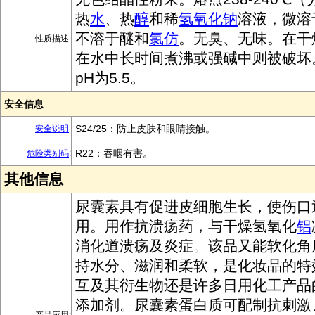
热
水
、热
醇
和稀
氢氧化钠
溶液，微溶
不溶于醚和
氯仿
。无臭、无味。在干
性质描述:
在水中长时间煮沸或强碱中则被破坏
pH为5.5。
安全信息
S24/25：防止皮肤和眼睛接触。
安全说明
:
R22：吞咽有害。
危险类别码
:
其他信息
尿囊素具有促进皮细胞生长，使伤口
用。用作抗溃疡药，与干燥氢氧化
铝
消化道溃疡及炎症。该品又能软化角
持水分、滋润和柔软，是化妆品的特
互及其衍生物还是许多日用化工产品
添加剂。尿囊素蛋白质可配制抗刺激