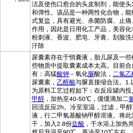
产品应用:
洁及使伤口愈合的头皮制剂，能使头
和弹性。该品是一种两性化合物，能
式复盐，具有避光、杀菌防腐、止痛
作用，因此是日用化工产品，美容化
粉刺液、香波、肥皂、牙膏、刮脸洗
汗除
尿囊素存在于悄囊液，胎儿尿及一些
些物质中提取囊素成本太高。目前合
有：高猛
酸
钾
－氧化
脲
酸法，
二氯乙
尿囊素，
乙醛酸
与脲直接缩合法。1.
为原料工艺过程如下：在反应罐内投
甲醇
，加热至40-50℃，缓缓滴加二
回流反应2h。冷至室温，过滤，甲
液，行二甲氧基酸钠甲醇溶液。将此
干，加入2.8份
盐酸
，于水浴上加热
然后升温至90℃，再冷至10℃左右