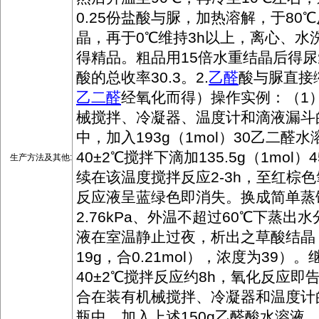
0.25份盐酸与脲，加热溶解，于80
晶，再于0℃维持3h以上，离心、水
得精品。粗品用15倍水重结晶后得
酸的总收率30.3。2.
乙醛
酸与脲直接
乙二醛
经氧化而得）操作实例：（1
械搅拌、冷凝器、温度计和滴液漏斗的
中，加入193g（1mol）30乙二醛
40±2℃搅拌下滴加135.5g（1mol）4
生产方法及其他:
续在该温度搅拌反应2-3h，至红棕
反应液呈蓝绿色即消失。换成简单蒸
2.76kPa、外温不超过60℃下蒸出水
液在室温静止过夜，析出之草酸结晶
19g，合0.21mol），浓度为39）
40±2℃搅拌反应约8h，氧化反应即
合在装有机械搅拌、冷凝器和温度计的
瓶中，加入上述150g乙醛酸水溶液