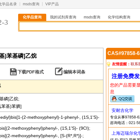
化学品名录
msds查询
VIP产品
化学品查询
我的试剂库查询
msds查询
化学结构查询
2-3
CAS#97858-
氧基苯基)苯基磷]乙烷
友情提醒：
联系
下载PDF格式
编辑本词条
注册免费发
您的产品需要
息
息
苯基磷]乙烷;
甲氧苯基)苯膦]
安耐吉化学
ediyl)bis[1-(2-methoxyphenyl)-1-phenyl-, (1S,1'S)-
专业从事97858
咨询电话：021-58
is[(2-methoxyphenyl)phenyl-, (1S,1'S)- (9CI);
上海迈瑞尔化
is[(2-methoxyphenyl)phenyl-, [S-(R*,R*)]-;