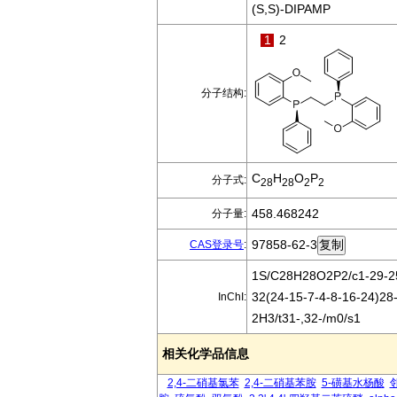
(S,S)-DIPAMP
1
2
分子结构:
C
H
O
P
分子式:
28
28
2
2
458.468242
分子量:
97858-62-3
CAS登录号
:
1S/C28H28O2P2/c1-29-25
32(24-15-7-4-8-16-24)28
InChI:
2H3/t31-,32-/m0/s1
相关化学品信息
2,4-二硝基氯苯
2,4-二硝基苯胺
5-磺基水杨酸