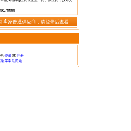
-甲氧基苯基)苯基磷]乙烷专业生产商、供应商，技术力
6170099
4
有
家普通供应商，请登录后查看
请先
登录
或
注册
试剂库常见问题