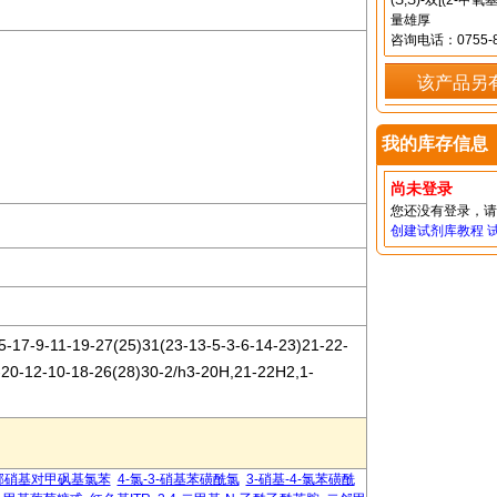
(S,S)-双[(2
量雄厚
咨询电话：0755-8
该产品另
我的库存信息
尚未登录
您还没有登录，
创建试剂库教程
-17-9-11-19-27(25)31(23-13-5-3-6-14-23)21-22-
-20-12-10-18-26(28)30-2/h3-20H,21-22H2,1-
邻硝基对甲砜基氯苯
4-氯-3-硝基苯磺酰氯
3-硝基-4-氯苯磺酰