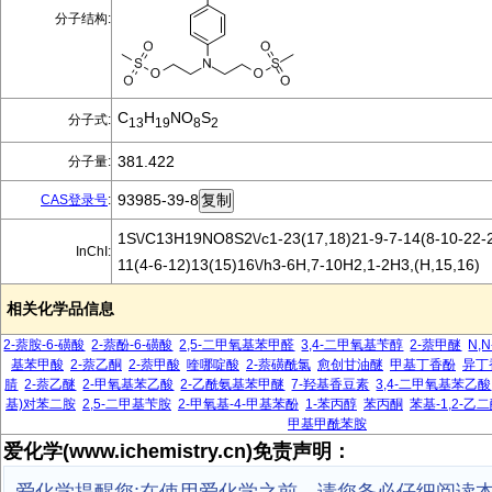
分子结构:
C
H
NO
S
分子式:
13
19
8
2
381.422
分子量:
93985-39-8
CAS登录号
:
1S\/C13H19NO8S2\/c1-23(17,18)21-9-7-14(8-10-22-2
InChI:
11(4-6-12)13(15)16\/h3-6H,7-10H2,1-2H3,(H,15,16)
相关化学品信息
2-萘胺-6-磺酸
2-萘酚-6-磺酸
2,5-二甲氧基苯甲醛
3,4-二甲氧基苄醇
2-萘甲醚
N,
基苯甲酸
2-萘乙酮
2-萘甲酸
喹哪啶酸
2-萘磺酰氯
愈创甘油醚
甲基丁香酚
异丁
腈
2-萘乙醚
2-甲氧基苯乙酸
2-乙酰氨基苯甲醚
7-羟基香豆素
3,4-二甲氧基苯乙酸
基)对苯二胺
2,5-二甲基苄胺
2-甲氧基-4-甲基苯酚
1-苯丙醇
苯丙酮
苯基-1,2-乙
甲基甲酰苯胺
爱化学(www.ichemistry.cn)免责声明：