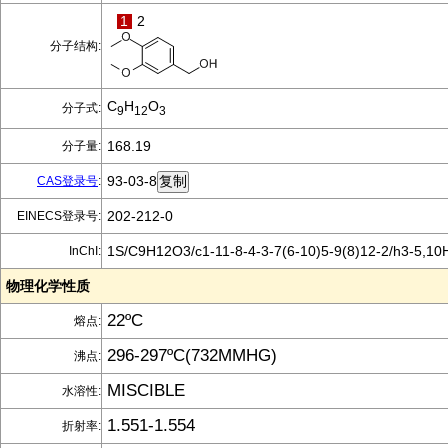
1
2
分子结构:
C
H
O
分子式:
9
12
3
168.19
分子量:
93-03-8
CAS登录号
:
202-212-0
EINECS登录号:
1S/C9H12O3/c1-11-8-4-3-7(6-10)5-9(8)12-2/h3-5,10
InChI:
物理化学性质
22ºC
熔点:
296-297ºC(732MMHG)
沸点:
MISCIBLE
水溶性:
1.551-1.554
折射率: