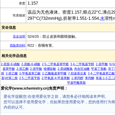
1.157
密度:
该品为无色液体。密度1.157,熔点22°C,沸点29
性质描述:
297°C(732mmHg),折射率1.551-1.554,
水
溶性mi
安全信息
S24/25：防止皮肤和眼睛接触。
安全说明
:
R22：吞咽有害。
危险类别码
:
相关化学品信息
2-萘胺-6-磺酸
2-萘酚-6-磺酸
2,5-二甲氧基苯甲醛
3,4-二甲氧基苄醇
2-萘甲醚
N,
基苯甲酸
2-萘乙酮
2-萘甲酸
喹哪啶酸
2-萘磺酰氯
愈创甘油醚
甲基丁香酚
异丁
腈
2-萘乙醚
2-甲氧基苯乙酸
2-乙酰氨基苯甲醚
7-羟基香豆素
3,4-二甲氧基苯乙酸
基)对苯二胺
2,5-二甲基苄胺
2-甲氧基-4-甲基苯酚
1-苯丙醇
苯丙酮
苯基-1,2-乙
甲基甲酰苯胺
爱化学(www.ichemistry.cn)免责声明：
爱化学提醒您:在使用爱化学之前，请您务必仔细阅读本声明。
您可以选择不使用爱化学，但如果您使用爱化学，您的使用行为
内容的认可。