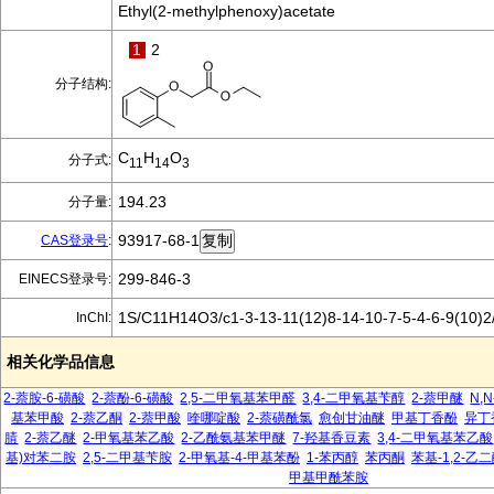
Ethyl(2-methylphenoxy)acetate
1
2
分子结构:
C
H
O
分子式:
11
14
3
194.23
分子量:
93917-68-1
CAS登录号
:
299-846-3
EINECS登录号:
1S/C11H14O3/c1-3-13-11(12)8-14-10-7-5-4-6-9(10)2
InChI:
相关化学品信息
2-萘胺-6-磺酸
2-萘酚-6-磺酸
2,5-二甲氧基苯甲醛
3,4-二甲氧基苄醇
2-萘甲醚
N,
基苯甲酸
2-萘乙酮
2-萘甲酸
喹哪啶酸
2-萘磺酰氯
愈创甘油醚
甲基丁香酚
异丁
腈
2-萘乙醚
2-甲氧基苯乙酸
2-乙酰氨基苯甲醚
7-羟基香豆素
3,4-二甲氧基苯乙酸
基)对苯二胺
2,5-二甲基苄胺
2-甲氧基-4-甲基苯酚
1-苯丙醇
苯丙酮
苯基-1,2-乙
甲基甲酰苯胺