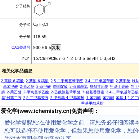
分子结构:
C
H
Cl
分子式:
6
9
116.59
分子量:
930-66-5
CAS登录号
:
1S/C6H9Cl/c7-6-4-2-1-3-5-6/h4H,1-3,5H2
InChI:
相关化学品信息
2-萘胺-6-磺酸
2-萘酚-6-磺酸
2,5-二甲氧基苯甲醛
3,4-二甲氧基苄醇
2-萘甲醚
N,
基苯甲酸
2-萘乙酮
2-萘甲酸
喹哪啶酸
2-萘磺酰氯
愈创甘油醚
甲基丁香酚
异丁
腈
2-萘乙醚
2-甲氧基苯乙酸
2-乙酰氨基苯甲醚
7-羟基香豆素
3,4-二甲氧基苯乙酸
基)对苯二胺
2,5-二甲基苄胺
2-甲氧基-4-甲基苯酚
1-苯丙醇
苯丙酮
苯基-1,2-乙
甲基甲酰苯胺
爱化学(www.ichemistry.cn)免责声明：
爱化学提醒您:在使用爱化学之前，请您务必仔细阅读
您可以选择不使用爱化学，但如果您使用爱化学，您的
为对本声明全部内容的认可。