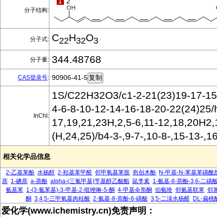
1
2
分子结构:
C
H
O
分子式:
22
32
3
344.48768
分子量:
90906-41-5
CAS登录号
:
1S/C22H32O3/c1-2-21(23)19-17-15-
4-6-8-10-12-14-16-18-20-22(24)25/
InChI:
17,19,21,23H,2,5-6,11-12,18,20H2,
(H,24,25)/b4-3-,9-7-,10-8-,15-13-,1
相关化学品信息
2-乙基苯酚
水杨醇
2-羟基苯甲醛
邻甲氧基苯胺
愈创木酚
N-甲基-N-苯基苯磺酰
萘
1-碘萘
a-萘酚
alpha-(三氯甲基)苄基醇乙酸酯
鼠李素
1-氨基-8-萘酚-3,6-二磺
氨基苯
1-(3-氯苯基)-3-甲基-2-吡唑啉-5-酮
4-甲基伞形酮
伯氨喹
邻氨基联苯
邻
酮
3,4,5-三甲氧基肉桂酸
2-氨基-8-萘酚-6-磺酸
3,5-二溴水杨醛
DL-扁桃
爱化学(www.ichemistry.cn)免责声明：