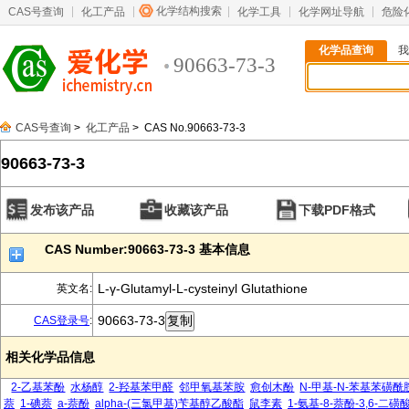
化学结构搜索
CAS号查询
化工产品
化学工具
化学网址导航
危险
化学品查询
我
90663-73-3
CAS号查询
>
化工产品
> CAS No.90663-73-3
90663-73-3
发布该产品
收藏该产品
下载PDF格式
CAS Number:90663-73-3 基本信息
L-γ-Glutamyl-L-cysteinyl Glutathione
英文名:
90663-73-3
CAS登录号
:
相关化学品信息
2-乙基苯酚
水杨醇
2-羟基苯甲醛
邻甲氧基苯胺
愈创木酚
N-甲基-N-苯基苯磺酰
萘
1-碘萘
a-萘酚
alpha-(三氯甲基)苄基醇乙酸酯
鼠李素
1-氨基-8-萘酚-3,6-二磺