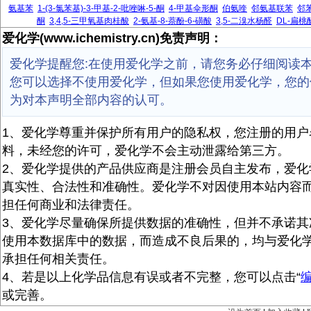
氨基苯
1-(3-氯苯基)-3-甲基-2-吡唑啉-5-酮
4-甲基伞形酮
伯氨喹
邻氨基联苯
邻
酮
3,4,5-三甲氧基肉桂酸
2-氨基-8-萘酚-6-磺酸
3,5-二溴水杨醛
DL-扁桃
爱化学(www.ichemistry.cn)免责声明：
爱化学提醒您:在使用爱化学之前，请您务必仔细阅读
您可以选择不使用爱化学，但如果您使用爱化学，您的
为对本声明全部内容的认可。
1、爱化学尊重并保护所有用户的隐私权，您注册的用户
料，未经您的许可，爱化学不会主动泄露给第三方。
2、爱化学提供的产品供应商是注册会员自主发布，爱化
真实性、合法性和准确性。爱化学不对因使用本站内容
担任何商业和法律责任。
3、爱化学尽量确保所提供数据的准确性，但并不承诺其
使用本数据库中的数据，而造成不良后果的，均与爱化
承担任何相关责任。
4、若是以上化学品信息有误或者不完整，您可以点击“
或完善。