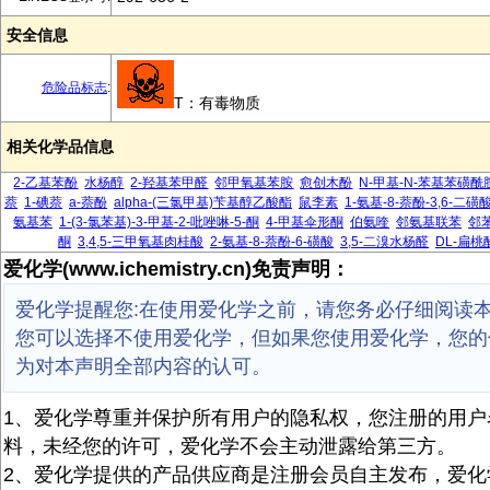
安全信息
危险品标志
:
T：有毒物质
相关化学品信息
2-乙基苯酚
水杨醇
2-羟基苯甲醛
邻甲氧基苯胺
愈创木酚
N-甲基-N-苯基苯磺酰
萘
1-碘萘
a-萘酚
alpha-(三氯甲基)苄基醇乙酸酯
鼠李素
1-氨基-8-萘酚-3,6-二磺
氨基苯
1-(3-氯苯基)-3-甲基-2-吡唑啉-5-酮
4-甲基伞形酮
伯氨喹
邻氨基联苯
邻
酮
3,4,5-三甲氧基肉桂酸
2-氨基-8-萘酚-6-磺酸
3,5-二溴水杨醛
DL-扁桃
爱化学(www.ichemistry.cn)免责声明：
爱化学提醒您:在使用爱化学之前，请您务必仔细阅读
您可以选择不使用爱化学，但如果您使用爱化学，您的
为对本声明全部内容的认可。
1、爱化学尊重并保护所有用户的隐私权，您注册的用户
料，未经您的许可，爱化学不会主动泄露给第三方。
2、爱化学提供的产品供应商是注册会员自主发布，爱化