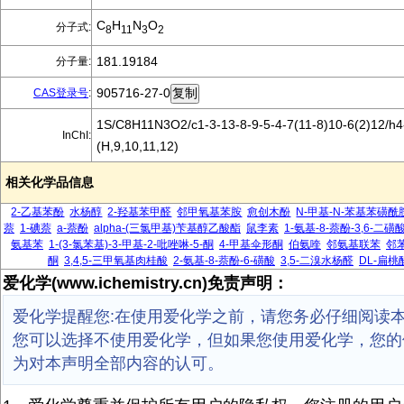
C
H
N
O
分子式:
8
11
3
2
181.19184
分子量:
905716-27-0
CAS登录号
:
1S/C8H11N3O2/c1-3-13-8-9-5-4-7(11-8)10-6(2)12/h4
InChI:
(H,9,10,11,12)
相关化学品信息
2-乙基苯酚
水杨醇
2-羟基苯甲醛
邻甲氧基苯胺
愈创木酚
N-甲基-N-苯基苯磺酰
萘
1-碘萘
a-萘酚
alpha-(三氯甲基)苄基醇乙酸酯
鼠李素
1-氨基-8-萘酚-3,6-二磺
氨基苯
1-(3-氯苯基)-3-甲基-2-吡唑啉-5-酮
4-甲基伞形酮
伯氨喹
邻氨基联苯
邻
酮
3,4,5-三甲氧基肉桂酸
2-氨基-8-萘酚-6-磺酸
3,5-二溴水杨醛
DL-扁桃
爱化学(www.ichemistry.cn)免责声明：
爱化学提醒您:在使用爱化学之前，请您务必仔细阅读
您可以选择不使用爱化学，但如果您使用爱化学，您的
为对本声明全部内容的认可。