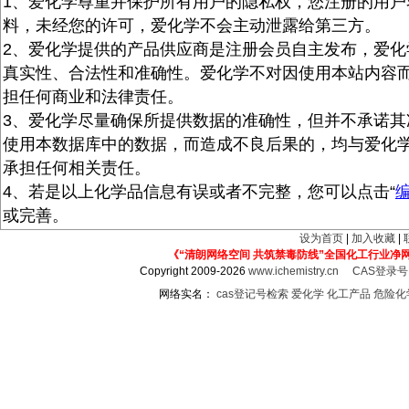
1、爱化学尊重并保护所有用户的隐私权，您注册的用户
料，未经您的许可，爱化学不会主动泄露给第三方。
2、爱化学提供的产品供应商是注册会员自主发布，爱化
真实性、合法性和准确性。爱化学不对因使用本站内容
担任何商业和法律责任。
3、爱化学尽量确保所提供数据的准确性，但并不承诺其
使用本数据库中的数据，而造成不良后果的，均与爱化
承担任何相关责任。
4、若是以上化学品信息有误或者不完整，您可以点击“
或完善。
设为首页
|
加入收藏
|
《“清朗网络空间 共筑禁毒防线”全国化工行业净
Copyright 2009-2026
www.ichemistry.cn
CAS登录
网络实名：
cas登记号检索
爱化学
化工产品
危险化