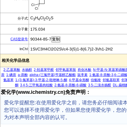
C
H
Cl
O
S
分子式:
3
4
2
2
175.034
分子量:
90344-85-7
CAS登录号
:
1S\/C3H4Cl2O2S\/c4-3(5)1-8(6,7)2-3\/h1-2H2
InChI:
相关化学品信息
2-乙基苯酚
水杨醇
2-羟基苯甲醛
邻甲氧基苯胺
愈创木酚
N-甲基-N-苯基苯磺酰
萘
1-碘萘
a-萘酚
alpha-(三氯甲基)苄基醇乙酸酯
鼠李素
1-氨基-8-萘酚-3,6-二磺
氨基苯
1-(3-氯苯基)-3-甲基-2-吡唑啉-5-酮
4-甲基伞形酮
伯氨喹
邻氨基联苯
邻
酮
3,4,5-三甲氧基肉桂酸
2-氨基-8-萘酚-6-磺酸
3,5-二溴水杨醛
DL-扁桃
爱化学(www.ichemistry.cn)免责声明：
爱化学提醒您:在使用爱化学之前，请您务必仔细阅读
您可以选择不使用爱化学，但如果您使用爱化学，您的
为对本声明全部内容的认可。