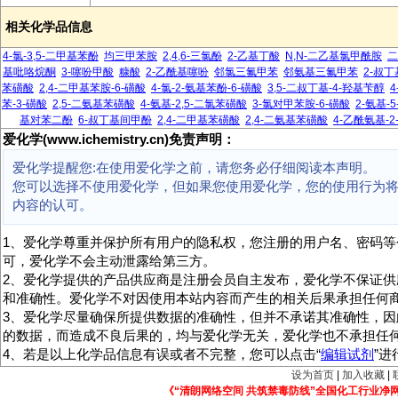
相关化学品信息
4-氯-3,5-二甲基苯酚
均三甲苯胺
2,4,6-三氯酚
2-乙基丁酸
N,N-二乙基氯甲酰胺
二
基吡咯烷酮
3-噻吩甲酸
糠酸
2-乙酰基噻吩
邻氯三氟甲苯
邻氨基三氟甲苯
2-叔
苯磺酸
2,4-二甲基苯胺-6-磺酸
4-氯-2-氨基苯酚-6-磺酸
3,5-二叔丁基-4-羟基苄醇
4
苯-3-磺酸
2,5-二氨基苯磺酸
4-氨基-2,5-二氯苯磺酸
3-氯对甲苯胺-6-磺酸
2-氨基-
基对苯二酚
6-叔丁基间甲酚
2,4-二甲基苯磺酸
2,4-二氨基苯磺酸
4-乙酰氨基-
爱化学(www.ichemistry.cn)免责声明：
爱化学提醒您:在使用爱化学之前，请您务必仔细阅读本声明。
您可以选择不使用爱化学，但如果您使用爱化学，您的使用行为
内容的认可。
1、爱化学尊重并保护所有用户的隐私权，您注册的用户名、密码等
可，爱化学不会主动泄露给第三方。
2、爱化学提供的产品供应商是注册会员自主发布，爱化学不保证供
和准确性。爱化学不对因使用本站内容而产生的相关后果承担任何
3、爱化学尽量确保所提供数据的准确性，但并不承诺其准确性，因
的数据，而造成不良后果的，均与爱化学无关，爱化学也不承担任
4、若是以上化学品信息有误或者不完整，您可以点击“
编辑试剂
”
设为首页
|
加入收藏
|
《“清朗网络空间 共筑禁毒防线”全国化工行业净