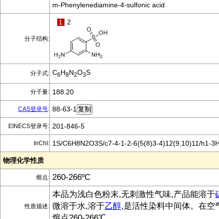
m-Phenylenediamine-4-sulfonic acid
1
2
分子结构:
C
H
N
O
S
分子式:
6
8
2
3
188.20
分子量:
88-63-1
CAS登录号
:
201-846-5
EINECS登录号:
1S/C6H8N2O3S/c7-4-1-2-6(5(8)3-4)12(9,10)11/h1-3H
InChI:
物理化学性质
260-266ºC
熔点:
本品为浅白色粉末,无刺激性气味,产品能溶于
微溶于水,溶于
乙醇
,是活性染料中间体。在空
性质描述:
熔点260-266℃