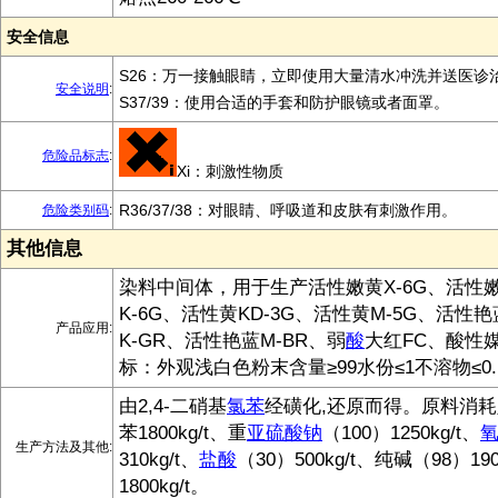
安全信息
S26：万一接触眼睛，立即使用大量清水冲洗并送医诊
安全说明
:
S37/39：使用合适的手套和防护眼镜或者面罩。
危险品标志
:
Xi：刺激性物质
R36/37/38：对眼睛、呼吸道和皮肤有刺激作用。
危险类别码
:
其他信息
染料中间体，用于生产活性嫩黄X-6G、活性嫩
K-6G、活性黄KD-3G、活性黄M-5G、活性
产品应用:
K-GR、活性艳蓝M-BR、弱
酸
大红FC、酸性
标：外观浅白色粉末含量≥99水份≤1不溶物≤0.1H
由2,4-二硝基
氯
苯
经磺化,还原而得。原料消耗定
苯1800kg/t、重
亚硫酸钠
（100）1250kg/t、
生产方法及其他:
310kg/t、
盐酸
（30）500kg/t、纯碱（98）190
1800kg/t。