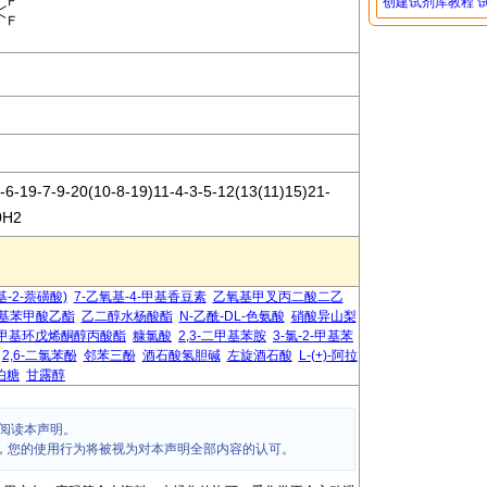
创建试剂库教程
-19-7-9-20(10-8-19)11-4-3-5-12(13(11)15)21-
0H2
羟基-2-萘磺酸)
7-乙氧基-4-甲基香豆素
乙氧基甲叉丙二酸二乙
基苯甲酸乙酯
乙二醇水杨酸酯
N-乙酰-DL-色氨酸
硝酸异山梨
甲基环戊烯酮醇丙酸酯
糠氯酸
2,3-二甲基苯胺
3-氯-2-甲基苯
2,6-二氯苯酚
邻苯三酚
酒石酸氢胆碱
左旋酒石酸
L-(+)-阿拉
伯糖
甘露醇
阅读本声明。
，您的使用行为将被视为对本声明全部内容的认可。