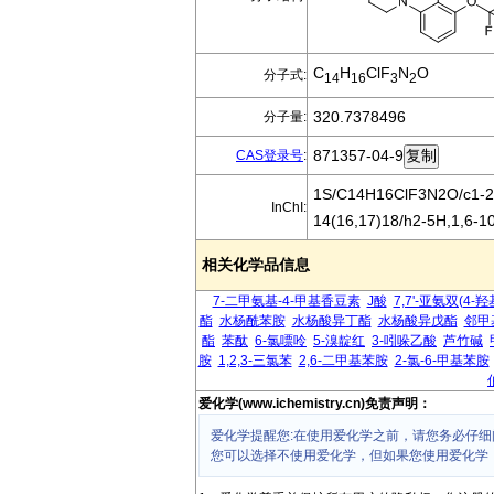
C
H
ClF
N
O
分子式:
14
16
3
2
320.7378496
分子量:
871357-04-9
CAS登录号
:
1S/C14H16ClF3N2O/c1-2-6
InChI:
14(16,17)18/h2-5H,1,6-1
相关化学品信息
7-二甲氨基-4-甲基香豆素
J酸
7,7'-亚氨双(4-
酯
水杨酰苯胺
水杨酸异丁酯
水杨酸异戊酯
邻甲
酯
苯酞
6-氯嘌呤
5-溴靛红
3-吲哚乙酸
芦竹碱
胺
1,2,3-三氯苯
2,6-二甲基苯胺
2-氯-6-甲基苯胺
爱化学(www.ichemistry.cn)免责声明：
爱化学提醒您:在使用爱化学之前，请您务必仔细
您可以选择不使用爱化学，但如果您使用爱化学