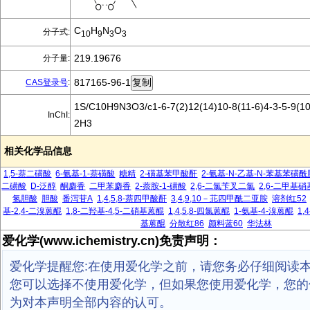
C
H
N
O
分子式:
10
9
3
3
219.19676
分子量:
817165-96-1
CAS登录号
:
1S/C10H9N3O3/c1-6-7(2)12(14)10-8(11-6)4-3-5-9(10
InChI:
2H3
相关化学品信息
1,5-萘二磺酸
6-氨基-1-萘磺酸
糖精
2-磺基苯甲酸酐
2-氨基-N-乙基-N-苯基苯磺酰
二磺酸
D-泛醇
酮麝香
二甲苯麝香
2-萘胺-1-磺酸
2,6-二氯苄叉二氯
2,6-二甲基
氢胆酸
胆酸
番泻苷A
1,4,5,8-萘四甲酸酐
3,4,9,10－苝四甲酰二亚胺
溶剂红52
基-2,4-二溴蒽醌
1,8-二羟基-4,5-二硝基蒽醌
1,4,5,8-四氯蒽醌
1-氨基-4-溴蒽醌
1
基蒽醌
分散红86
颜料蓝60
华法林
爱化学(www.ichemistry.cn)免责声明：
爱化学提醒您:在使用爱化学之前，请您务必仔细阅读
您可以选择不使用爱化学，但如果您使用爱化学，您的
为对本声明全部内容的认可。