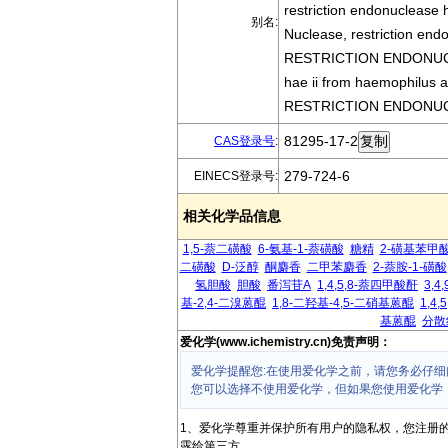
restriction endonuclease 
别名:
Nuclease, restriction end
RESTRICTION ENDONUC
hae ii from haemophilus a
RESTRICTION ENDONUC
81295-17-2
CAS登录号
:
279-724-6
EINECS登录号:
相关化学品信息
1,5-萘二磺酸
6-氨基-1-萘磺酸
糖精
2-磺基苯甲
二磺酸
D-泛醇
酮麝香
二甲苯麝香
2-萘胺-1-磺酸
氢胆酸
胆酸
番泻苷A
1,4,5,8-萘四甲酸酐
3,
基-2,4-二溴蒽醌
1,8-二羟基-4,5-二硝基蒽醌
1,4
基蒽醌
分散
爱化学(www.ichemistry.cn)免责声明：
爱化学提醒您:在使用爱化学之前，请您务必仔细
您可以选择不使用爱化学，但如果您使用爱化学
1、爱化学尊重并保护所有用户的隐私权，您注册
露给第三方。