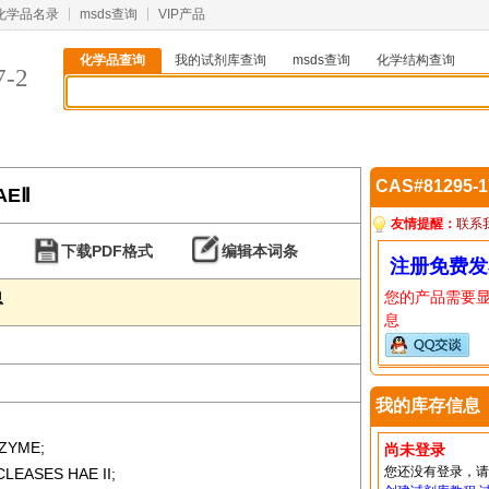
化学品名录
msds查询
VIP产品
化学品查询
我的试剂库查询
msds查询
化学结构查询
7-2
CAS#81295-
AEⅡ
友情提醒：
联系
下载PDF格式
编辑本词条
注册免费发
您的产品需要
息
息
我的库存信息
NZYME;
尚未登录
您还没有登录，
EASES HAE II;