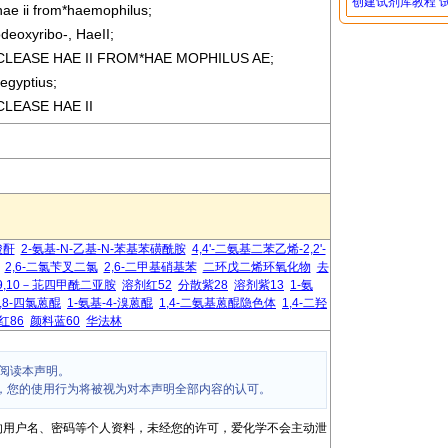
创建试剂库教程
hae ii from*haemophilus;
odeoxyribo-, HaeII;
LEASE HAE II FROM*HAE MOPHILUS AE;
egyptius;
LEASE HAE II
酸酐
2-氨基-N-乙基-N-苯基苯磺酰胺
4,4'-二氨基二苯乙烯-2,2'-
2,6-二氯苄叉二氯
2,6-二甲基硝基苯
二环戊二烯环氧化物
去
4,9,10－苝四甲酰二亚胺
溶剂红52
分散紫28
溶剂紫13
1-氨
,5,8-四氯蒽醌
1-氨基-4-溴蒽醌
1,4-二氨基蒽醌隐色体
1,4-二羟
红86
颜料蓝60
华法林
阅读本声明。
，您的使用行为将被视为对本声明全部内容的认可。
的用户名、密码等个人资料，未经您的许可，爱化学不会主动泄