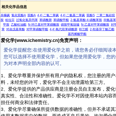
相关化学品信息
杀螨砜
氢化双酚A
双酚A
4,4'-二氯二苯砜
4,4'-二氨基二苯砜
双酚S
二苯二氯硅烷
胺
哈拉宗
过氧化氢异丙苯
苯磺酰肼
苯磺酸甲酯
2-氨基苯酚-4-磺酰苯胺
间氨基苯
甲胺
乙酸松油酯
N-环己基对甲苯磺酰胺
磺胺甲氧哒嗪
N-乙基对甲苯磺酰胺
对
苯
对叔戊基苯酚
对甲苯磺酸甲酯
4,4'-氧代双苯磺酰肼
铃兰醛
2-羟基异丁酸乙酯
基丙烯酸甲酯
爱化学(www.ichemistry.cn)免责声明：
爱化学提醒您:在使用爱化学之前，请您务必仔细阅读
您可以选择不使用爱化学，但如果您使用爱化学，您的
为对本声明全部内容的认可。
1、爱化学尊重并保护所有用户的隐私权，您注册的用户
料，未经您的许可，爱化学不会主动泄露给第三方。
2、爱化学提供的产品供应商是注册会员自主发布，爱化
真实性、合法性和准确性。爱化学不对因使用本站内容
担任何商业和法律责任。
3、爱化学尽量确保所提供数据的准确性，但并不承诺其