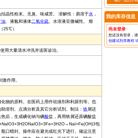
色结晶性粉末。无臭、味咸苦。 溶解性：易溶于
水
，
我的库存信息
甘油
、液氨和液体
二氧化硫
。水溶液呈微碱性。 熔
7（25℃）
尚未登录
您还没有登录，
创建试剂库教程
即使用大量清水冲洗并送医诊治。
有刺激作用。
碘化物的原料。在医药上用作祛痰剂和利尿剂等。也
的助溶剂、点滴分析及其它分析试剂。制法：
铁
屑还
共热后，生成碘化钠与碘
酸
盐，再用铁屑还原碘酸盐
NaIO3+3H2ONaIO3+3Fe+3H2O→NaI+Fe(OH)3包
，瓶口蜡封。操作应在避光或红光下进行。储运注意