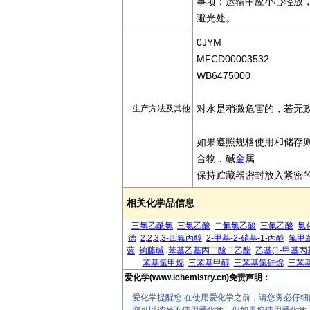
事项：运输中应小心轻放
避光处。
0JYM
MFCD00003532
WB6475000
对水是稍微危害的，若无
生产方法及其他:
如果遵照规格使用和储存
合物，碱
金
属
保持贮藏器密封放入紧密
相关化学品信息
三氯乙酰氯
三氯乙酸
二氟氯乙酸
三氟乙酸
氯
德
2,2,3,3-四氟丙醇
2-甲基-2-硝基-1-丙醇
氟甲
蓝
钩藤碱
苯基乙基丙二酸二乙酯
乙基(1-甲基
苯基氯甲烷
三苯基甲醇
三苯基氯硅烷
三苯
爱化学(www.ichemistry.cn)免责声明：
爱化学提醒您:在使用爱化学之前，请您务必仔细