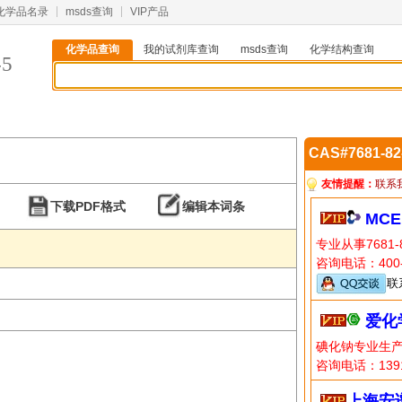
化学品名录
msds查询
VIP产品
化学品查询
我的试剂库查询
msds查询
化学结构查询
-5
CAS#7681-8
友情提醒：
联系
下载PDF格式
编辑本词条
MCE
专业从事7681
咨询电话：400-
联
爱化
碘化钠专业生
码:ichemis
咨询电话：1391
上海安