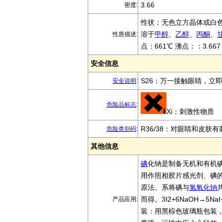
3.66
密度:
性状：无色立方晶体或白
溶于
甲醇
、
乙醇
、
丙酮
、
性质描述:
点：661℃ 沸点：：3.66
安全信息
S26：万一接触眼睛，立
安全说明
:
危险品标志
:
Xi：刺激性物质
R36/38：对眼睛和皮肤
危险类别码
:
其他信息
碘
化钠是制备无机和有机
用作照相胶片感光剂、碘
原法。系将碘与
氢氧化钠
而得。3I2+6NaOH→5NaI+
产品应用:
装：用黑棕色玻璃瓶包装