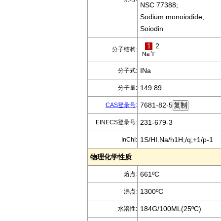
NSC 77388;
Sodium monoiodide;
Soiodin
1
2
分子结构:
INa
分子式:
149.89
分子量:
7681-82-5
CAS登录号
:
231-679-3
EINECS登录号:
1S/HI.Na/h1H;/q;+1/p-1
InChI:
物理化学性质
661ºC
熔点:
1300ºC
沸点:
184G/100ML(25ºC)
水溶性: