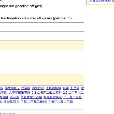
创建试剂库教程
raight run gasoline off-gas;
 fractionation stabilizer off gases (petroleum)
酰胺
维生素B12
炔诺酮
磺胺嘧啶
D-环丝氨酸
羟嗪
安乃近
次
酸甲酯
六甲基磷酰三胺
2,2-二氟丙二酸二乙酯
2,2-二甲基戊二
丙基醚
乙蒜素
甲基膦酸二乙酯
月桂基甜菜碱
二丁基二氯化
-N-亚硝基脲
N-甲基二(三氟乙酰胺)
2-氟丙二酸二乙酯