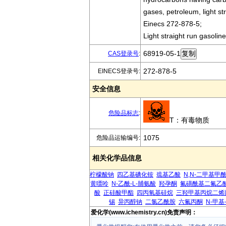
gases, petroleum, light st
Einecs 272-878-5;
Light straight run gasoline
68919-05-1
CAS登录号
:
272-878-5
EINECS登录号:
安全信息
危险品标志
:
T：有毒物质
1075
危险品运输编号:
相关化学品信息
柠檬酸钠
四乙基碘化铵
巯基乙酸
N,N-二甲基甲
黄嘌呤
N-乙酰-L-脯氨酸
羟孕酮
氟磺酰基二氟乙
酸
正硅酸甲酯
四丙氧基硅烷
三羟甲基丙烷二烯
锡
异丙醇钠
二氯乙酰胺
六氟丙酮
N-甲基
爱化学(www.ichemistry.cn)免责声明：