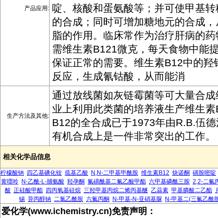
啶、核酸和蛋氨酸等；并可使甲基转
产品应用:
的合成；同时可增加糖地元的合成，
脂的作用。临床常作为治疗肝病的药
需维生素B121微克，每天食物中能
保证正常的需要。维生素B12中的羟
反应，生成氰钴酸，从而能消
通过放线菌如灰链霉菌等可大量合成维
业上利用此类菌的培养液生产维生素B
生产方法及其他:
B12的全合成已于1973年由R.B.
有机合成上是一件非常突出的工作。
相关化学品信息
柠檬酸钠
四乙基碘化铵
巯基乙酸
N,N-二甲基甲酰胺
维生素B12
炔诺酮
磺胺嘧啶
黄嘌呤
N-乙酰-L-脯氨酸
羟孕酮
氟磺酰基二氟乙酸甲酯
六甲基磷酰三胺
2,2-二
酸
正硅酸甲酯
四丙氧基硅烷
三羟甲基丙烷二烯丙基醚
乙蒜素
甲基膦酸二乙酯
锡
异丙醇钠
二氯乙酰胺
六氟丙酮
N-甲基-N-亚硝基脲
N-甲基二(三氟乙酰胺
爱化学(www.ichemistry.cn)免责声明：