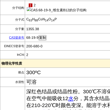
1
2
分子结构:
C
H
CoN
O
P
分子式:
63
88
14
14
1355.38
分子量:
68-19-9
CAS登录号
:
200-680-0
EINECS登录号:
2
InChI:
物理化学性质
300ºC
熔点:
可溶
水溶性:
深红色结晶或结晶性粉。300℃不溶
在空气中能吸收12
水
分，其含水结晶
在210-220℃时颜色变深。能溶于水