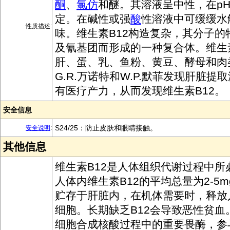
酮
、
氯仿
和醚。其溶液呈中性，在pH4
定。在碱性或强
酸
性溶液中可缓缓水
性质描述:
味。维生素B12构造复杂，其分子的
及氰基团而形成的一种复合体。维生素
肝、蛋、乳、鱼粉、黄豆、酵母和肉类
G.R.万诺特和W.P.默菲发现肝脏提
有医疗产力，从而发现维生素B12。
安全信息
S24/25：防止皮肤和眼睛接触。
安全说明
:
其他信息
维生素B12是人体组织代谢过程中所
人体内维生素B12的平均总量为2-5mg
贮存于肝脏内，在机体需要时，释放
细胞。长期缺乏B12会导致恶性贫血
细胞合成核酸过程中的重要畏酶，参