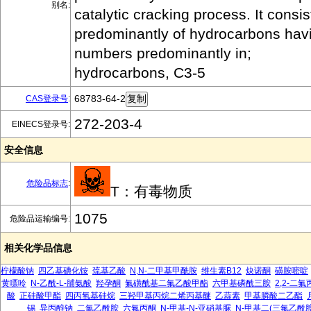
别名:
catalytic cracking process. It consis
predominantly of hydrocarbons hav
numbers predominantly in;
hydrocarbons, C3-5
68783-64-2
CAS登录号
:
272-203-4
EINECS登录号:
安全信息
危险品标志
:
T：有毒物质
1075
危险品运输编号:
相关化学品信息
柠檬酸钠
四乙基碘化铵
巯基乙酸
N,N-二甲基甲酰胺
维生素B12
炔诺酮
磺胺嘧啶
黄嘌呤
N-乙酰-L-脯氨酸
羟孕酮
氟磺酰基二氟乙酸甲酯
六甲基磷酰三胺
2,2-二
酸
正硅酸甲酯
四丙氧基硅烷
三羟甲基丙烷二烯丙基醚
乙蒜素
甲基膦酸二乙酯
锡
异丙醇钠
二氯乙酰胺
六氟丙酮
N-甲基-N-亚硝基脲
N-甲基二(三氟乙酰胺