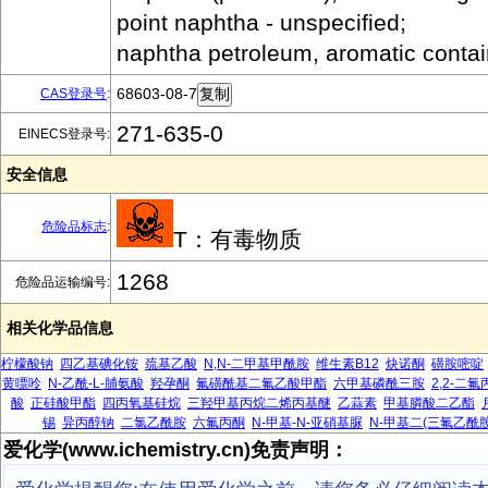
point naphtha - unspecified;
naphtha petroleum, aromatic contai
68603-08-7
CAS登录号
:
271-635-0
EINECS登录号:
安全信息
危险品标志
:
T：有毒物质
1268
危险品运输编号:
相关化学品信息
柠檬酸钠
四乙基碘化铵
巯基乙酸
N,N-二甲基甲酰胺
维生素B12
炔诺酮
磺胺嘧啶
黄嘌呤
N-乙酰-L-脯氨酸
羟孕酮
氟磺酰基二氟乙酸甲酯
六甲基磷酰三胺
2,2-二
酸
正硅酸甲酯
四丙氧基硅烷
三羟甲基丙烷二烯丙基醚
乙蒜素
甲基膦酸二乙酯
锡
异丙醇钠
二氯乙酰胺
六氟丙酮
N-甲基-N-亚硝基脲
N-甲基二(三氟乙酰胺
爱化学(www.ichemistry.cn)免责声明：