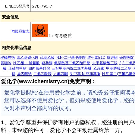
270-791-7
EINECS登录号:
安全信息
危险品标志
:
T：有毒物质
相关化学品信息
柠檬酸钠
四乙基碘化铵
巯基乙酸
N,N-二甲基甲酰胺
维生素B12
炔诺酮
磺胺嘧啶
黄嘌呤
N-乙酰-L-脯氨酸
羟孕酮
氟磺酰基二氟乙酸甲酯
六甲基磷酰三胺
2,2-二
酸
正硅酸甲酯
四丙氧基硅烷
三羟甲基丙烷二烯丙基醚
乙蒜素
甲基膦酸二乙酯
锡
异丙醇钠
二氯乙酰胺
六氟丙酮
N-甲基-N-亚硝基脲
N-甲基二(三氟乙酰胺
爱化学(www.ichemistry.cn)免责声明：
爱化学提醒您:在使用爱化学之前，请您务必仔细阅读
您可以选择不使用爱化学，但如果您使用爱化学，您的
为对本声明全部内容的认可。
1、爱化学尊重并保护所有用户的隐私权，您注册的用户
料，未经您的许可，爱化学不会主动泄露给第三方。