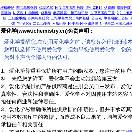
柠檬酸钠
四乙基碘化铵
巯基乙酸
N,N-二甲基甲酰胺
维生素B12
炔诺酮
磺胺嘧啶
黄嘌呤
N-乙酰-L-脯氨酸
羟孕酮
氟磺酰基二氟乙酸甲酯
六甲基磷酰三胺
2,2-二
酸
正硅酸甲酯
四丙氧基硅烷
三羟甲基丙烷二烯丙基醚
乙蒜素
甲基膦酸二乙酯
锡
异丙醇钠
二氯乙酰胺
六氟丙酮
N-甲基-N-亚硝基脲
N-甲基二(三氟乙酰胺
爱化学(www.ichemistry.cn)免责声明：
爱化学提醒您:在使用爱化学之前，请您务必仔细阅读
您可以选择不使用爱化学，但如果您使用爱化学，您的
为对本声明全部内容的认可。
1、爱化学尊重并保护所有用户的隐私权，您注册的用户
料，未经您的许可，爱化学不会主动泄露给第三方。
2、爱化学提供的产品供应商是注册会员自主发布，爱化
真实性、合法性和准确性。爱化学不对因使用本站内容
担任何商业和法律责任。
3、爱化学尽量确保所提供数据的准确性，但并不承诺其
使用本数据库中的数据，而造成不良后果的，均与爱化
承担任何相关责任。