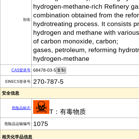
hydrogen-methane-rich Refinery ga
combination obtained from the refo
别名:
hydrotreating process. It consists pr
hydrogen and methane with variou
of carbon monoxide, carbon;
gases, petroleum, reforming hydrotr
hydrogen-methane
68478-03-5
CAS登录号
:
270-787-5
EINECS登录号:
安全信息
危险品标志
:
T：有毒物质
1075
危险品运输编号:
相关化学品信息