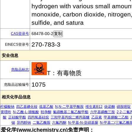
hydrogen with various small amoun
monoxide, carbon dioxide, nitrogen
sulfide, and satura
68478-00-2
CAS登录号
:
270-783-3
EINECS登录号:
安全信息
危险品标志
:
T：有毒物质
1075
危险品运输编号:
相关化学品信息
柠檬酸钠
四乙基碘化铵
巯基乙酸
N,N-二甲基甲酰胺
维生素B12
炔诺酮
磺胺嘧啶
黄嘌呤
N-乙酰-L-脯氨酸
羟孕酮
氟磺酰基二氟乙酸甲酯
六甲基磷酰三胺
2,2-二
酸
正硅酸甲酯
四丙氧基硅烷
三羟甲基丙烷二烯丙基醚
乙蒜素
甲基膦酸二乙酯
锡
异丙醇钠
二氯乙酰胺
六氟丙酮
N-甲基-N-亚硝基脲
N-甲基二(三氟乙酰胺
爱化学(www.ichemistry.cn)免责声明：