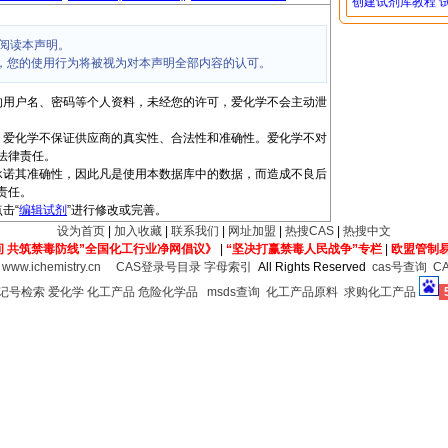
创建试剂库教程
阅读本声明。
，您的使用行为将被视为对本声明全部内容的认可。
的用户名、密码等个人资料，未经您的许可，爱化学不会主动泄
，爱化学不保证供应商的真实性、合法性和准确性。爱化学不对
法律责任。
承诺其准确性，因此凡是使用本数据库中的数据，而造成不良后
责任。
击“
编辑试剂
”进行修改或完善。
设为首页
|
加入收藏
|
联系我们
|
网址加盟
|
热搜CAS
|
热搜中文
间 共筑禁毒防线”全国化工行业净网倡议》
|
“坚决打赢禁毒人民战争”专栏
|
欧盟管制
6
www.ichemistry.cn
CAS登录号目录
字母索引
All Rights Reserved
cas号查询
C
登记号检索
爱化学
化工产品
危险化学品
msds查询
化工产品原料
求购化工产品