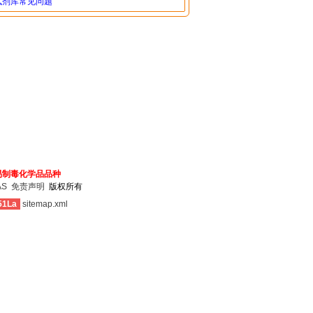
试剂库常见问题
易制毒化学品品种
AS
免责声明
版权所有
51La
sitemap.xml