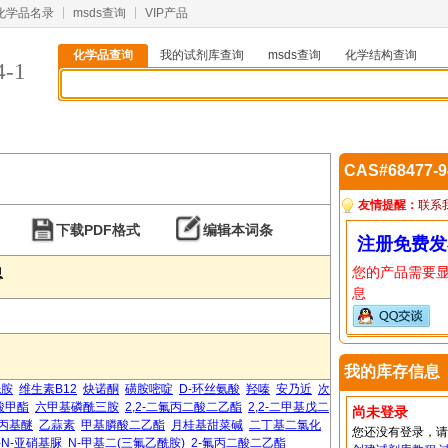
化学品名录
msds查询
VIP产品
化学品查询
我的试剂库查询
msds查询
化学结构查询
4-1
CAS#68477-
友情提醒：
联系
下载PDF格式
编辑本词条
注册免费发
您的产品需要
息
息
我的库存信息
酰胺
维生素B12
炔诺酮
磺胺嘧啶
D-环丝氨酸
羟嗪
安乃近
次
酸甲酯
六甲基磷酰三胺
2,2-二氟丙二酸二乙酯
2,2-二甲基戊二
尚未登录
丙基醚
乙蒜素
甲基膦酸二乙酯
月桂基甜菜碱
二丁基二氯化
您还没有登录，
-N-亚硝基脲
N-甲基二(三氟乙酰胺)
2-氟丙二酸二乙酯