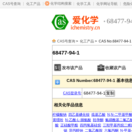
化学结构搜索
CAS号查询
化工产品
化学工具
化学网址导航
危险
68477-9
CAS号查询
>
化工产品
> CAS No.68477-94-1
68477-94-1
发布该产品
收藏该产品
CAS Number:68477-94-1 基本信
68477-94-1
CAS登录号
:
相关化学品信息
柠檬酸钠
四乙基碘化铵
巯基乙酸
N,N-二甲基甲
黄嘌呤
N-乙酰-L-脯氨酸
羟孕酮
氟磺酰基二氟乙
酸
正硅酸甲酯
四丙氧基硅烷
三羟甲基丙烷二烯
锡
异丙醇钠
二氯乙酰胺
六氟丙酮
N-甲基