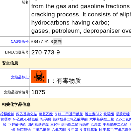
别名:
from the gas and gasoline fractions 
cracking process. It consists of alip
hydrocarbons having carbo;
gases, petroleum, depropaniser ov
68477-91-8
CAS登录号
:
270-773-9
EINECS登录号:
安全信息
危险品标志
:
T：有毒物质
1075
危险品运输编号:
相关化学品信息
柠檬酸钠
四乙基碘化铵
巯基乙酸
N,N-二甲基甲酰胺
维生素B12
炔诺酮
磺胺嘧啶
黄嘌呤
N-乙酰-L-脯氨酸
羟孕酮
氟磺酰基二氟乙酸甲酯
六甲基磷酰三胺
2,2-二
酸
正硅酸甲酯
四丙氧基硅烷
三羟甲基丙烷二烯丙基醚
乙蒜素
甲基膦酸二乙酯
锡
异丙醇钠
二氯乙酰胺
六氟丙酮
N-甲基-N-亚硝基脲
N-甲基二(三氟乙酰胺