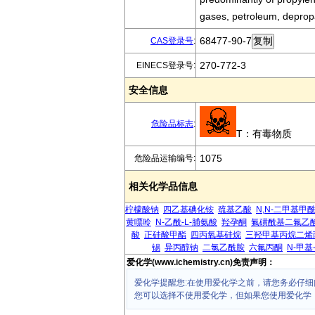
gases, petroleum, depropa
68477-90-7
CAS登录号
:
270-772-3
EINECS登录号:
安全信息
危险品标志
:
T：有毒物质
1075
危险品运输编号:
相关化学品信息
柠檬酸钠
四乙基碘化铵
巯基乙酸
N,N-二甲基甲
黄嘌呤
N-乙酰-L-脯氨酸
羟孕酮
氟磺酰基二氟乙
酸
正硅酸甲酯
四丙氧基硅烷
三羟甲基丙烷二烯
锡
异丙醇钠
二氯乙酰胺
六氟丙酮
N-甲基
爱化学(www.ichemistry.cn)免责声明：
爱化学提醒您:在使用爱化学之前，请您务必仔细
您可以选择不使用爱化学，但如果您使用爱化学