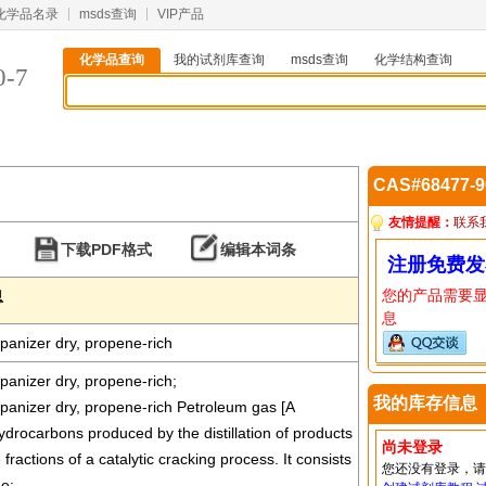
化学品名录
msds查询
VIP产品
化学品查询
我的试剂库查询
msds查询
化学结构查询
0-7
CAS#68477-
友情提醒：
联系
下载PDF格式
编辑本词条
注册免费发
您的产品需要
息
息
panizer dry, propene-rich
anizer dry, propene-rich;
我的库存信息
panizer dry, propene-rich Petroleum gas [A
drocarbons produced by the distillation of products
尚未登录
fractions of a catalytic cracking process. It consists
您还没有登录，
e;