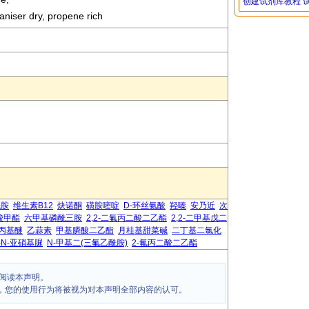
创建试剂库教程
niser dry, propene rich
酰胺
维生素B12
炔诺酮
磺胺嘧啶
D-环丝氨酸
羟嗪
安乃近
次
酸甲酯
六甲基磷酰三胺
2,2-二氟丙二酸二乙酯
2,2-二甲基戊二
丙基醚
乙蒜素
甲基膦酸二乙酯
月桂基甜菜碱
二丁基二氯化
-N-亚硝基脲
N-甲基二(三氟乙酰胺)
2-氟丙二酸二乙酯
阅读本声明。
，您的使用行为将被视为对本声明全部内容的认可。