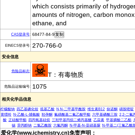
which consists primarily of hydroge
amounts of nitrogen, carbon monox
ethane, and
68477-84-9
CAS登录号
:
270-766-0
EINECS登录号:
安全信息
危险品标志
:
T：有毒物质
1075
危险品运输编号:
相关化学品信息
柠檬酸钠
四乙基碘化铵
巯基乙酸
N,N-二甲基甲酰胺
维生素B12
炔诺酮
磺胺嘧啶
黄嘌呤
N-乙酰-L-脯氨酸
羟孕酮
氟磺酰基二氟乙酸甲酯
六甲基磷酰三胺
2,2-二
酸
正硅酸甲酯
四丙氧基硅烷
三羟甲基丙烷二烯丙基醚
乙蒜素
甲基膦酸二乙酯
锡
异丙醇钠
二氯乙酰胺
六氟丙酮
N-甲基-N-亚硝基脲
N-甲基二(三氟乙酰胺
爱化学(www.ichemistry.cn)免责声明：