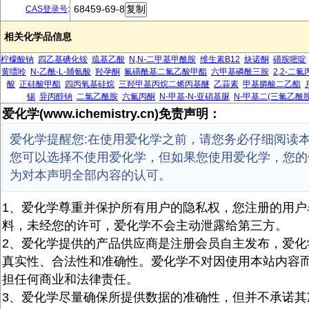
68459-69-8
CAS登录号
:
相关化学品信息
柠檬酸钠
四乙基碘化铵
巯基乙酸
N,N-二甲基甲酰胺
维生素B12
炔诺酮
磺胺嘧啶
黄嘌呤
N-乙酰-L-脯氨酸
羟孕酮
氟磺酰基二氟乙酸甲酯
六甲基磷酰三胺
2,2-二
酸
正硅酸甲酯
四丙氧基硅烷
三羟甲基丙烷二烯丙基醚
乙蒜素
甲基膦酸二乙酯
锡
异丙醇钠
二氯乙酰胺
六氟丙酮
N-甲基-N-亚硝基脲
N-甲基二(三氟乙酰胺
爱化学(www.ichemistry.cn)免责声明：
爱化学提醒您:在使用爱化学之前，请您务必仔细阅读
您可以选择不使用爱化学，但如果您使用爱化学，您的
为对本声明全部内容的认可。
1、爱化学尊重并保护所有用户的隐私权，您注册的用户
料，未经您的许可，爱化学不会主动泄露给第三方。
2、爱化学提供的产品供应商是注册会员自主发布，爱化
真实性、合法性和准确性。爱化学不对因使用本站内容
担任何商业和法律责任。
3、爱化学尽量确保所提供数据的准确性，但并不承诺其