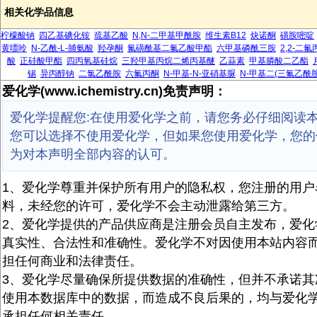
相关化学品信息
柠檬酸钠
四乙基碘化铵
巯基乙酸
N,N-二甲基甲酰胺
维生素B12
炔诺酮
磺胺嘧啶
黄嘌呤
N-乙酰-L-脯氨酸
羟孕酮
氟磺酰基二氟乙酸甲酯
六甲基磷酰三胺
2,2-二
酸
正硅酸甲酯
四丙氧基硅烷
三羟甲基丙烷二烯丙基醚
乙蒜素
甲基膦酸二乙酯
锡
异丙醇钠
二氯乙酰胺
六氟丙酮
N-甲基-N-亚硝基脲
N-甲基二(三氟乙酰胺
爱化学(www.ichemistry.cn)免责声明：
爱化学提醒您:在使用爱化学之前，请您务必仔细阅读
您可以选择不使用爱化学，但如果您使用爱化学，您的
为对本声明全部内容的认可。
1、爱化学尊重并保护所有用户的隐私权，您注册的用户
料，未经您的许可，爱化学不会主动泄露给第三方。
2、爱化学提供的产品供应商是注册会员自主发布，爱化
真实性、合法性和准确性。爱化学不对因使用本站内容
担任何商业和法律责任。
3、爱化学尽量确保所提供数据的准确性，但并不承诺其
使用本数据库中的数据，而造成不良后果的，均与爱化
承担任何相关责任。