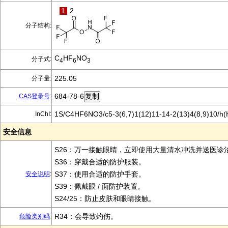
1
2
分子结构:
C
HF
NO
分子式:
4
6
3
225.05
分子量:
684-78-6
CAS登录号
:
1S/C4HF6NO3/c5-3(6,7)1(12)11-14-2(13)4(8,9)10/h(
InChI:
安全信息
S26：万一接触眼睛，立即使用大量清水冲洗并送医诊
S36：穿戴合适的防护服装。
S37：使用合适的防护手套。
安全说明
:
S39：佩戴眼 / 面防护装置。
S24/25：防止皮肤和眼睛接触。
R34：会导致灼伤。
危险类别码
: