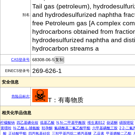
Tail gas (petroleum), hydrodesulfuriz
and hydrodesulfurized naphtha fract
别名:
free Petroleum gas [A complex comb
hydrocarbons obtained from fraction
hydrodesulfurized naphtha and disti
hydrocarbon streams a
68308-06-5
CAS登录号
:
269-626-1
EINECS登录号:
安全信息
危险品标志
:
T：有毒物质
相关化学品信息
柠檬酸钠
四乙基碘化铵
巯基乙酸
N,N-二甲基甲酰胺
维生素B12
炔诺酮
磺胺嘧啶
黄嘌呤
N-乙酰-L-脯氨酸
羟孕酮
氟磺酰基二氟乙酸甲酯
六甲基磷酰三胺
2,2-二
酸
正硅酸甲酯
四丙氧基硅烷
三羟甲基丙烷二烯丙基醚
乙蒜素
甲基膦酸二乙酯