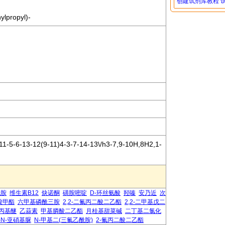
创建试剂库教程
ylpropyl)-
11-5-6-13-12(9-11)4-3-7-14-13\/h3-7,9-10H,8H2,1-
酰胺
维生素B12
炔诺酮
磺胺嘧啶
D-环丝氨酸
羟嗪
安乃近
次
酸甲酯
六甲基磷酰三胺
2,2-二氟丙二酸二乙酯
2,2-二甲基戊二
丙基醚
乙蒜素
甲基膦酸二乙酯
月桂基甜菜碱
二丁基二氯化
-N-亚硝基脲
N-甲基二(三氟乙酰胺)
2-氟丙二酸二乙酯