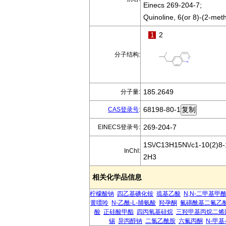
Einecs 269-204-7;
Quinoline, 6(or 8)-(2-meth
1
2
分子结构:
185.2649
分子量:
68198-80-1
CAS登录号
:
269-204-7
EINECS登录号:
1S\/C13H15N\/c1-10(2)8-
InChI:
2H3
相关化学品信息
柠檬酸钠
四乙基碘化铵
巯基乙酸
N,N-二甲基甲
黄嘌呤
N-乙酰-L-脯氨酸
羟孕酮
氟磺酰基二氟乙
酸
正硅酸甲酯
四丙氧基硅烷
三羟甲基丙烷二烯
锡
异丙醇钠
二氯乙酰胺
六氟丙酮
N-甲基