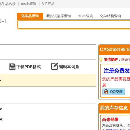
化学品名录
msds查询
VIP产品
化学品查询
我的试剂库查询
msds查询
化学结构查询
0-1
CAS#68198-
友情提醒：
联系
下载PDF格式
编辑本词条
注册免费发
您的产品需要
息
息
我的库存信息
ne
e;
尚未登录
您还没有登录，