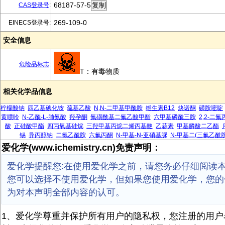
68187-57-5
CAS登录号
:
269-109-0
EINECS登录号:
安全信息
危险品标志
:
T：有毒物质
相关化学品信息
柠檬酸钠
四乙基碘化铵
巯基乙酸
N,N-二甲基甲酰胺
维生素B12
炔诺酮
磺胺嘧啶
黄嘌呤
N-乙酰-L-脯氨酸
羟孕酮
氟磺酰基二氟乙酸甲酯
六甲基磷酰三胺
2,2-二
酸
正硅酸甲酯
四丙氧基硅烷
三羟甲基丙烷二烯丙基醚
乙蒜素
甲基膦酸二乙酯
锡
异丙醇钠
二氯乙酰胺
六氟丙酮
N-甲基-N-亚硝基脲
N-甲基二(三氟乙酰胺
爱化学(www.ichemistry.cn)免责声明：
爱化学提醒您:在使用爱化学之前，请您务必仔细阅读
您可以选择不使用爱化学，但如果您使用爱化学，您的
为对本声明全部内容的认可。
1、爱化学尊重并保护所有用户的隐私权，您注册的用户