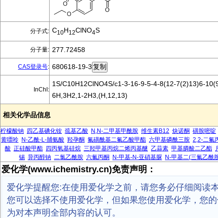
C
H
ClNO
S
分子式:
10
12
4
277.72458
分子量:
680618-19-3
CAS登录号
:
1S/C10H12ClNO4S/c1-3-16-9-5-4-8(12-7(2)13)6-10(9
InChI:
6H,3H2,1-2H3,(H,12,13)
相关化学品信息
柠檬酸钠
四乙基碘化铵
巯基乙酸
N,N-二甲基甲酰胺
维生素B12
炔诺酮
磺胺嘧啶
黄嘌呤
N-乙酰-L-脯氨酸
羟孕酮
氟磺酰基二氟乙酸甲酯
六甲基磷酰三胺
2,2-二
酸
正硅酸甲酯
四丙氧基硅烷
三羟甲基丙烷二烯丙基醚
乙蒜素
甲基膦酸二乙酯
锡
异丙醇钠
二氯乙酰胺
六氟丙酮
N-甲基-N-亚硝基脲
N-甲基二(三氟乙酰胺
爱化学(www.ichemistry.cn)免责声明：
爱化学提醒您:在使用爱化学之前，请您务必仔细阅读
您可以选择不使用爱化学，但如果您使用爱化学，您的
为对本声明全部内容的认可。