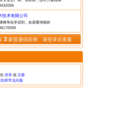
H-咪唑专业生产商、供应商，技术力量雄厚
432009
学技术有限公司
苯基咪唑等化学试剂，欢迎垂询报价
6170099
3
有
家普通供应商，请登录后查看
请先
登录
或
注册
试剂库常见问题