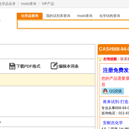
化学品名录
msds查询
VIP产品
化学品查询
我的试剂库查询
msds查询
化学结构查询
0
CAS#668-94
友情提醒：
联系
下载PDF格式
编辑本词条
注册免费发
您的产品需要
息
将来试剂-打
专业从事668-9
咨询电话：021-61
e
安耐吉化学