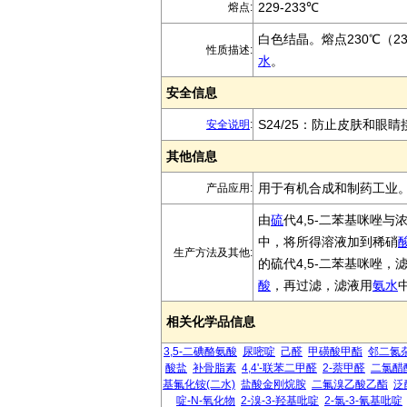
229-233℃
熔点:
白色结晶。熔点230℃（23
性质描述:
水
。
安全信息
S24/25：防止皮肤和眼睛
安全说明
:
其他信息
用于有机合成和制药工业
产品应用:
由
硫
代4,5-二苯基咪唑与
中，将所得溶液加到稀硝
生产方法及其他:
的硫代4,5-二苯基咪唑，
酸
，再过滤，滤液用
氨水
相关化学品信息
3,5-二碘酪氨酸
尿嘧啶
己醛
甲磺酸甲酯
邻二氮
酸盐
补骨脂素
4,4'-联苯二甲醛
2-萘甲醛
二氯醋
基氟化铵(二水)
盐酸金刚烷胺
二氟溴乙酸乙酯
泛
啶-N-氧化物
2-溴-3-羟基吡啶
2-氯-3-氰基吡啶