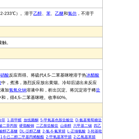
2-233℃）。溶于
乙醇
、
苯
、
乙醚
和
氯仿
，不溶于
接触。
。
浓
硝酸
反应而得。将硫代4,5-二苯基咪唑溶于热
冰醋酸
酸
中，煮沸，激烈反应放出黄烟。冷却后滤出未反应
滤液加
氢氧化钠
溶液中和，析出沉淀。将沉淀溶于稀
盐
中和，得4,5-二苯基咪唑。收率60%。
杂菲
1-萘甲醛
放线菌酮
5-甲氧基色胺盐酸盐
D-氨基葡萄糖盐
酸二异丙胺
硬脂酸铜
二乙胺盐酸盐
山嵛醇
六甲基二锡
四乙
酸醇乙基醚
DL-泛醇乙醚
2-氯-6-氟苯腈
L-正缬氨酸
3-羟基吡
1,6-己二醇二甲基丙烯酸酯
2-甲氧基苯甲腈
2-乙氧基苯腈